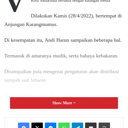
V
Kota Samarinda bersama dengan kalangan media.
Dilakukan Kamis (28/4/2022), bertempat di
Anjungan Karangmumus.
Di kesempatan itu, Andi Harun sampaikan beberapa hal.
Termasuk di antaranya mudik, serta bahaya kebakaran.
Disampaikan pula mengenai pengaturan akan distribusi
sampah saat lebaran
“Sampah H-1 sampai H-3. Jadi pelayanan sampah H-1
Show More
itu dilaksanakan hingga pukul 21.00 Wita. Agar para
petugas bisa merayakan Idulfitri di hari H,” ujarnya.
Messenger
WhatsApp
Telegram
Share via Email
Print