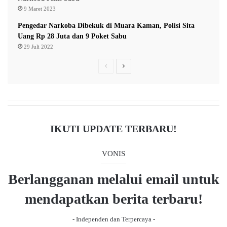
u
9 Maret 2023
a
Pengedar Narkoba Dibekuk di Muara Kaman, Polisi Sita
n
Uang Rp 28 Juta dan 9 Poket Sabu
29 Juli 2022
P
N
r
e
e
x
v
t
i
p
IKUTI UPDATE TERBARU!
o
a
u
g
VONIS
s
e
Berlangganan melalui email untuk
p
a
mendapatkan berita terbaru!
g
- Independen dan Terpercaya -
e