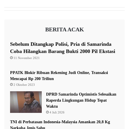
a
d
i
a
S
B
y
e
BERITA ACAK
a
r
r
i
a
k
Sebelum Ditangkap Polisi, Pria di Samarinda
t
a
Coba Hilangkan Barang Bukti 2000 Pil Ekstasi
W
n
11 November 2021
a
S
j
e
i
j
PPATK Blokir Ribuan Rekening Judi Online, Transaksi
b
u
Mencapai Rp 200 Triliun
m
2 Oktober 2023
l
DPRD Samarinda Optimistis Selesaikan
a
Raperda Lingkungan Hidup Tepat
h
Waktu
B
4 Juli 2026
a
n
TNI di Perbatasan Indonesia-Malaysia Amankan 20,8 Kg
t
Narkoba Jenis Sabu