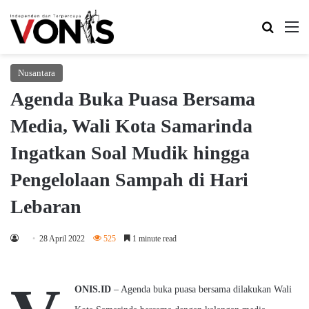
Search 
M
Nusantara
Agenda Buka Puasa Bersama
Media, Wali Kota Samarinda
Ingatkan Soal Mudik hingga
Pengelolaan Sampah di Hari
Lebaran
28 April 2022
525
1 minute read
ONIS.ID
– Agenda buka puasa bersama dilakukan Wali