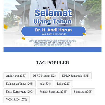
g
Y
a
a
Andi Harun
buka puasa bersama
n
t
M
i
kalangan media
VONIS.ID
e
m
n
P
Wali Kota Samarinda
g
i
a
a
n
t
t
u
o
,
n
D
g
P
TAG POPULER
i
R
I
D
M
S
Andi Harun
(359)
DPRD Kaltim
(462)
DPRD Samarinda
(851)
B
a
Kalimantan Timur
(263)
kpk
(504)
kukar
(229)
s
m
e
a
Kutai Kartanegara
(290)
Pemkot Samarinda
(333)
Samarinda
(598)
b
r
a
i
VONIS.ID
(1576)
g
n