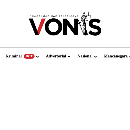
Kriminal
Advertorial
Nasional
Mancanegara
HOT
Setahun Berproses, Polisi
Terbitkan SP3 Terkait Kasus