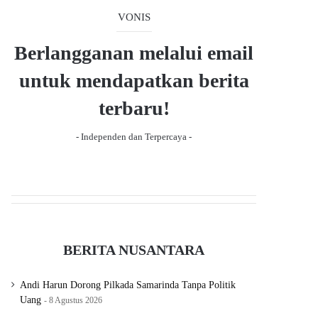
s
e
VONIS
p
a
Berlangganan melalui email
g
untuk mendapatkan berita
e
terbaru!
- Independen dan Terpercaya -
BERITA NUSANTARA
Andi Harun Dorong Pilkada Samarinda Tanpa Politik
Uang
8 Agustus 2026