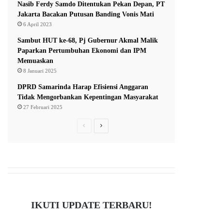
Nasib Ferdy Samdo Ditentukan Pekan Depan, PT
Jakarta Bacakan Putusan Banding Vonis Mati
6 April 2023
Sambut HUT ke-68, Pj Gubernur Akmal Malik
Paparkan Pertumbuhan Ekonomi dan IPM
Memuaskan
8 Januari 2025
DPRD Samarinda Harap Efisiensi Anggaran
Tidak Mengorbankan Kepentingan Masyarakat
27 Februari 2025
P
N
r
e
e
x
v
t
i
p
o
a
IKUTI UPDATE TERBARU!
u
g