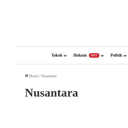
Tokoh
Hukum
Politik
HOT
Home
/
Nusantara
Nusantara
Pelayanan SIM di Satpas
Polresta Samarinda Tetap