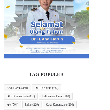
TAG POPULER
Andi Harun
(360)
DPRD Kaltim
(462)
DPRD Samarinda
(851)
Kalimantan Timur
(263)
kpk
(504)
kukar
(229)
Kutai Kartanegara
(290)