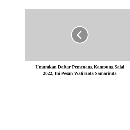
U
m
u
m
k
a
n
D
a
f
Umumkan Daftar Pemenang Kampung Salai
t
2022, Ini Pesan Wali Kota Samarinda
a
r
P
e
m
e
n
a
n