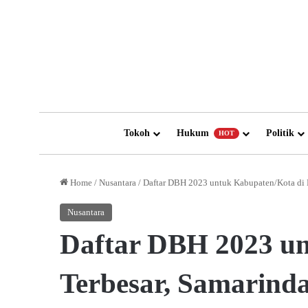
Tokoh
Hukum
Politik
HOT
Home
/
Nusantara
/
Daftar DBH 2023 untuk Kabupaten/Kota di K
Nusantara
Daftar DBH 2023 un
Terbesar, Samarinda