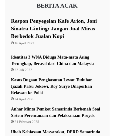
BERITA ACAK
Respon Penyegelan Kafe Arion, Joni
Sinatra Ginting: Jangan Jual Miras
Berkedok Jualan Kopi
16 April 2022
Identitas 3 WNA Diduga Mata-mata Asing
Terungkap, Berasal dari China dan Malaysia
22 Juli 2022
Kasus Dugaan Penghasutan Lewat Tuduhan
Ijazah Palsu Jokowi, Roy Suryo Dilaporkan
Relawan ke Polisi
24 April 2025
Anhar Minta Pemkot Samarinda Berbenah Soal
Sistem Perencanaan dan Pelaksanaan Proyek
24 Februari 2025
Ubah Kebiasaan Masyarakat, DPRD Samarinda