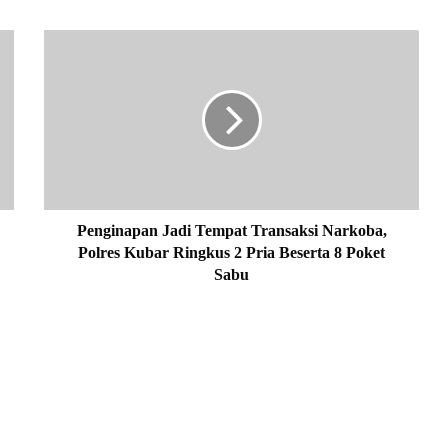
P
e
n
g
i
n
a
p
a
n
Penginapan Jadi Tempat Transaksi Narkoba,
J
Polres Kubar Ringkus 2 Pria Beserta 8 Poket
a
Sabu
d
i
T
e
m
p
a
t