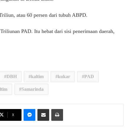
Triliun, atau 60 persen dari tubuh ABPD.
riliunan PAD. Itu hebat dari sisi penerimaan daerah,
.
DBH
kaltim
kukar
PAD
ltim
Samarinda
Messenger
Share via Email
Print
X