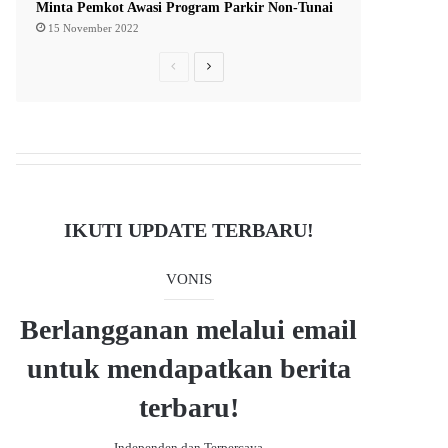
Minta Pemkot Awasi Program Parkir Non-Tunai
15 November 2022
P
N
r
e
e
x
v
t
i
p
o
a
IKUTI UPDATE TERBARU!
u
g
s
e
VONIS
p
a
Berlangganan melalui email
g
untuk mendapatkan berita
e
terbaru!
- Independen dan Terpercaya -