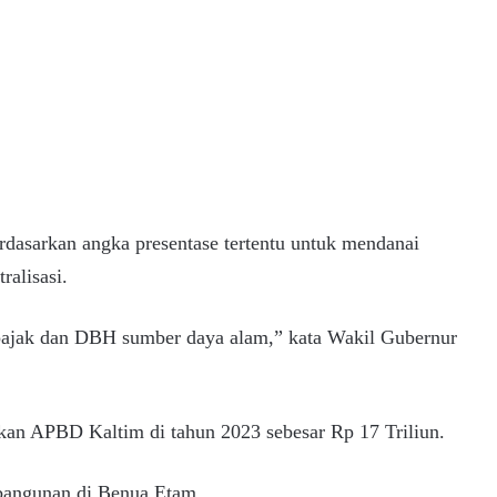
rdasarkan angka presentase tertentu untuk mendanai
ralisasi.
 pajak dan DBH sumber daya alam,” kata Wakil Gubernur
an APBD Kaltim di tahun 2023 sebesar Rp 17 Triliun.
mbangunan di Benua Etam.