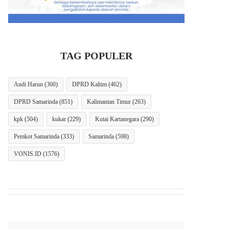
TAG POPULER
Andi Harun
(360)
DPRD Kaltim
(462)
DPRD Samarinda
(851)
Kalimantan Timur
(263)
kpk
(504)
kukar
(229)
Kutai Kartanegara
(290)
Pemkot Samarinda
(333)
Samarinda
(598)
VONIS.ID
(1576)