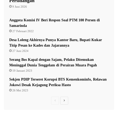
Persidangan
9 Juni 2026
Anggota Komisi IV Beri Respon Soal PTM 100 Persen di
Samarinda
27 Februari 2022
Desa Loleng Akhirnya Punya Kantor Baru, Bupati Kukar
Titip Pesan ke Kades dan Jajarannya
27 Juni 2024
Serang Bos Kapal dengan Sajam, Pelaku Ditemukan
Meninggal Dunia Tenggelam di Perairan Muara Pegah
19 Januari 2023
Sekjen PDIP Terseret Korupsi BTS Kemenkominfo, Relawan
Jokowi Desak Kejagung Periksa Hasto
26 Mei 2023
P
N
r
e
e
x