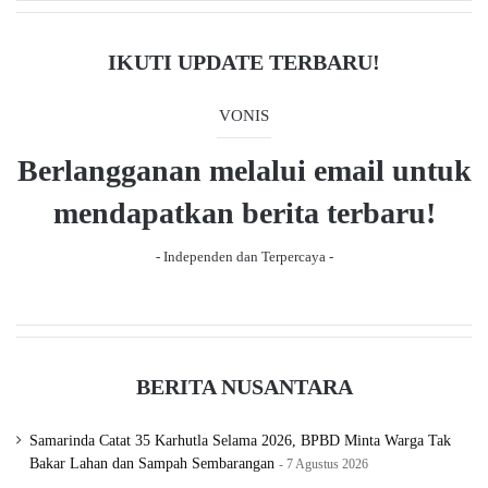
v
t
i
p
IKUTI UPDATE TERBARU!
o
a
u
g
VONIS
s
e
Berlangganan melalui email untuk
p
a
mendapatkan berita terbaru!
g
- Independen dan Terpercaya -
e
BERITA NUSANTARA
Samarinda Catat 35 Karhutla Selama 2026, BPBD Minta Warga Tak
Bakar Lahan dan Sampah Sembarangan
7 Agustus 2026