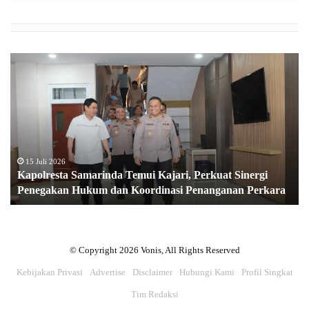
K
a
p
o
l
r
e
s
15 Juli 2026
Kapolresta Samarinda Temui Kajari, Perkuat Sinergi
t
Penegakan Hukum dan Koordinasi Penanganan Perkara
a
S
a
m
a
© Copyright 2026 Vonis, All Rights Reserved
r
Kebijakan Privasi
Advertise
Disclaimer
Hubungi Kami
Profil Singkat
i
n
Tim Redaksi
d