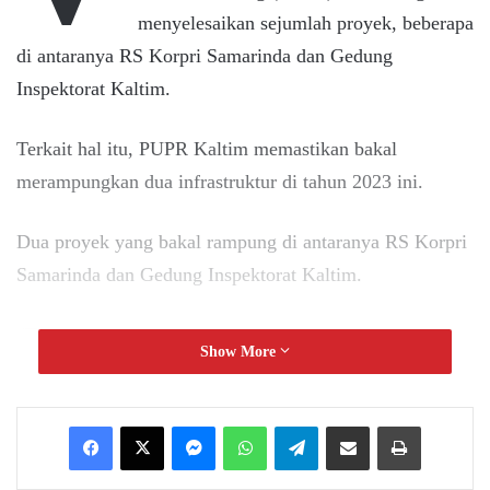
menyelesaikan sejumlah proyek, beberapa
di antaranya RS Korpri Samarinda dan Gedung
Inspektorat Kaltim.
Terkait hal itu, PUPR Kaltim memastikan bakal
merampungkan dua infrastruktur di tahun 2023 ini.
Dua proyek yang bakal rampung di antaranya RS Korpri
Samarinda dan Gedung Inspektorat Kaltim.
“Target itu Pak Gubernur sampai diresmikan, karena
Show More
sebagian besar berupa pembangunan gedung. Kalau
gedungnya rampung tahun ini,” ujar Aji Muhammad
Messenger
WhatsApp
Telegram
Share via Email
Print
Fitra Firnanda, Kepala Dinas PUPR Kaltim, Senin
(24/4/2023).