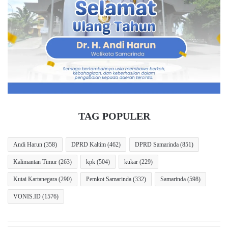
t
,
a
P
n
a
P
n
r
g
o
l
g
i
r
m
a
a
m
T
P
N
TAG POPULER
r
I
o
L
b
e
Andi Harun
(358)
DPRD Kaltim
(462)
DPRD Samarinda
(851)
e
p
Kalimantan Timur
(263)
kpk
(504)
kukar
(229)
b
a
a
s
Kutai Kartanegara
(290)
Pemkot Samarinda
(332)
Samarinda
(598)
y
3
a
9
VONIS.ID
(1576)
D
P
i
r
t