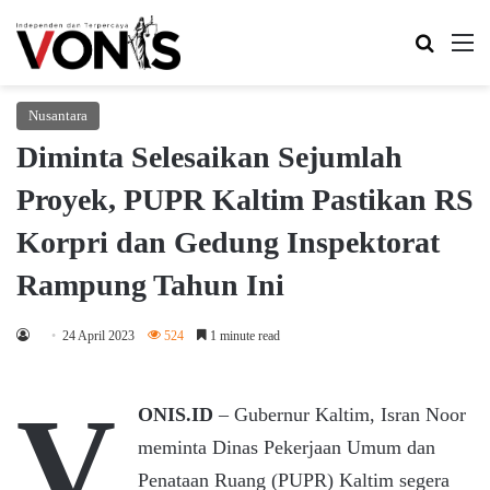
Search 
M
Nusantara
Diminta Selesaikan Sejumlah
Proyek, PUPR Kaltim Pastikan RS
Korpri dan Gedung Inspektorat
Rampung Tahun Ini
24 April 2023
524
1 minute read
V
ONIS.ID
– Gubernur Kaltim, Isran Noor
meminta Dinas Pekerjaan Umum dan
Penataan Ruang (PUPR) Kaltim segera