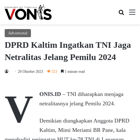
Search 
M
Advertorial
DPRD Kaltim Ingatkan TNI Jaga
Netralitas Jelang Pemilu 2024
20 Oktober 2023
523
1 minute read
V
ONIS.ID
– TNI diharapkan menjaga
netralitasnya jelang Pemilu 2024.
Demikian diungkapkan Anggota DPRD
Kaltim, Mimi Meriami BR Pane, kala
menghadiri peringatan HUT ke-78 TNI di Lapangan