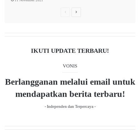
11 November 2021
o
P
N
k
o
r
e
k
e
x
v
t
i
p
IKUTI UPDATE TERBARU!
o
a
u
g
VONIS
s
e
Berlangganan melalui email untuk
p
a
mendapatkan berita terbaru!
g
- Independen dan Terpercaya -
e