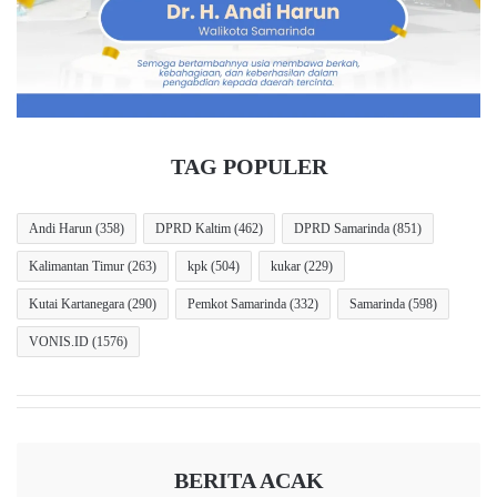
i
i
n
n
s
d
i
a
p
D
K
o
e
r
TAG POPULER
m
o
a
n
n
g
Andi Harun
(358)
DPRD Kaltim
(462)
DPRD Samarinda
(851)
u
D
Kalimantan Timur
(263)
kpk
(504)
kukar
(229)
s
i
i
n
Kutai Kartanegara
(290)
Pemkot Samarinda
(332)
Samarinda
(598)
a
a
a
s
VONIS.ID
(1576)
n
T
T
e
a
r
k
k
D
a
BERITA ACAK
i
i