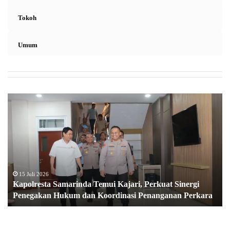
Tokoh
Umum
K
a
p
o
l
r
e
s
15 Juli 2026
Kapolresta Samarinda Temui Kajari, Perkuat Sinergi
t
Penegakan Hukum dan Koordinasi Penanganan Perkara
a
S
a
m