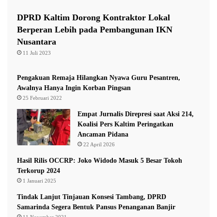
l
t
a
S
DPRD Kaltim Dorong Kontraktor Lokal
n
u
Berperan Lebih pada Pembangunan IKN
g
r
Nusantara
g
v
a
11 Juli 2023
e
r
i
H
Pengakuan Remaja Hilangkan Nyawa Guru Pesantren,
a
Awalnya Hanya Ingin Korban Pingsan
r
25 Februari 2022
g
Empat Jurnalis Direpresi saat Aksi 214,
a
Koalisi Pers Kaltim Peringatkan
K
Ancaman Pidana
e
22 April 2026
b
u
Hasil Rilis OCCRP: Joko Widodo Masuk 5 Besar Tokoh
t
Terkorup 2024
u
1 Januari 2025
h
a
Tindak Lanjut Tinjauan Konsesi Tambang, DPRD
n
Samarinda Segera Bentuk Pansus Penanganan Banjir
P