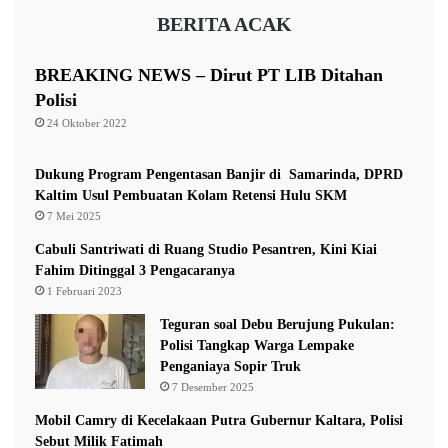
n
h
BERITA ACAK
a
a
l
a
,
n
BREAKING NEWS – Dirut PT LIB Ditahan
T
Polisi
a
24 Oktober 2022
p
i
d
Dukung Program Pengentasan Banjir di Samarinda, DPRD
e
Kaltim Usul Pembuatan Kolam Retensi Hulu SKM
n
7 Mei 2025
g
Cabuli Santriwati di Ruang Studio Pesantren, Kini Kiai
a
Fahim Ditinggal 3 Pengacaranya
n
1 Februari 2023
C
a
Teguran soal Debu Berujung Pukulan:
t
Polisi Tangkap Warga Lempake
a
Penganiaya Sopir Truk
t
7 Desember 2025
a
Mobil Camry di Kecelakaan Putra Gubernur Kaltara, Polisi
n
Sebut Milik Fatimah