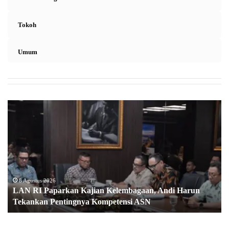
Tokoh
Umum
L
A
N
R
I
P
a
p
8 Agustus 2026
LAN RI Paparkan Kajian Kelembagaan, Andi Harun
a
Tekankan Pentingnya Kompetensi ASN
r
k
a