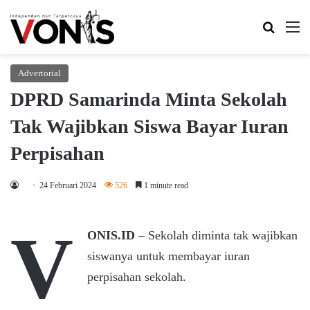
Search 
M
Advertorial
DPRD Samarinda Minta Sekolah
Tak Wajibkan Siswa Bayar Iuran
Perpisahan
24 Februari 2024
526
1 minute read
V
ONIS.ID
– Sekolah diminta tak wajibkan
siswanya untuk membayar iuran
perpisahan sekolah.