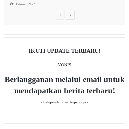
9 Februari 2022
P
N
r
e
e
x
v
t
i
p
IKUTI UPDATE TERBARU!
o
a
u
g
VONIS
s
e
Berlangganan melalui email untuk
p
a
mendapatkan berita terbaru!
g
- Independen dan Terpercaya -
e