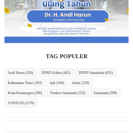
l
m
a
u
h
r
B
d
e
i
r
S
t
e
a
b
r
u
TAG POPULER
a
a
f
h
I
M
Andi Harun
(359)
DPRD Kaltim
(462)
DPRD Samarinda
(851)
n
e
Kalimantan Timur
(263)
kpk
(504)
kukar
(229)
t
s
e
s
Kutai Kartanegara
(290)
Pemkot Samarinda
(333)
Samarinda
(598)
r
P
n
e
VONIS.ID
(1576)
a
r
s
u
i
s
o
a