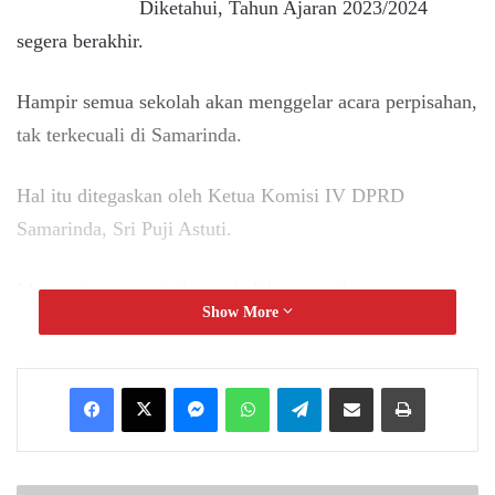
Diketahui, Tahun Ajaran 2023/2024
segera berakhir.
Hampir semua sekolah akan menggelar acara perpisahan,
tak terkecuali di Samarinda.
Hal itu ditegaskan oleh Ketua Komisi IV DPRD
Samarinda, Sri Puji Astuti.
Menurutnya, perpisahan sekolah merupakan momen
Show More
penting bagi siswa dan orang tua, namun harus tak
diwarnai polemik.
Messenger
WhatsApp
Telegram
Share via Email
Print
Ia mengatakan terkait sumbangan atau iuran perpisahan
bagi anak yang lulus sekolah diperbolehkan, namun
harus sesuai aturan.