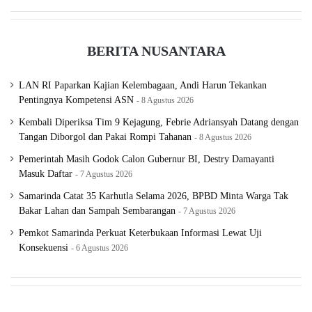
Delapan pelaku yang diamankan telah ditetapkan sebagai
BERITA NUSANTARA
tersangka.
LAN RI Paparkan Kajian Kelembagaan, Andi Harun Tekankan
Mereka dikenakan Pasal 114 ayat (2) subsider Pasal 113
Pentingnya Kompetensi ASN
8 Agustus 2026
ayat (2) dan Pasal 112 ayat (2) jo Pasal 132 ayat (1) UU
Kembali Diperiksa Tim 9 Kejagung, Febrie Adriansyah Datang dengan
RI Nomor 35/2009 tentang narkotika.
Tangan Diborgol dan Pakai Rompi Tahanan
8 Agustus 2026
Pemerintah Masih Godok Calon Gubernur BI, Destry Damayanti
Masuk Daftar
7 Agustus 2026
Ancaman hukumannya maksimal pidana mati.
(redaksi)
Samarinda Catat 35 Karhutla Selama 2026, BPBD Minta Warga Tak
Bakar Lahan dan Sampah Sembarangan
7 Agustus 2026
Happy Water
kripik pisang
narkoba
Pemkot Samarinda Perkuat Keterbukaan Informasi Lewat Uji
Konsekuensi
6 Agustus 2026
Polri
yogyakarta