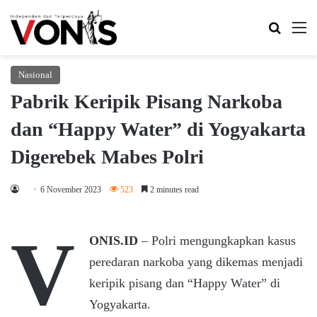
Search 
M
Nasional
Pabrik Keripik Pisang Narkoba
dan “Happy Water” di Yogyakarta
Digerebek Mabes Polri
6 November 2023
523
2 minutes read
V
ONIS.ID
– Polri mengungkapkan kasus
peredaran narkoba yang dikemas menjadi
keripik pisang dan “Happy Water” di
Yogyakarta.