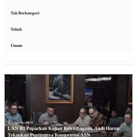
Tak Berkategori
Tokoh
Umum
L
A
N
R
I
P
a
p
8 Agustus 2026
LAN RI Paparkan Kajian Kelembagaan, Andi Harun
a
Tekankan Pentingnya Kompetensi ASN
r