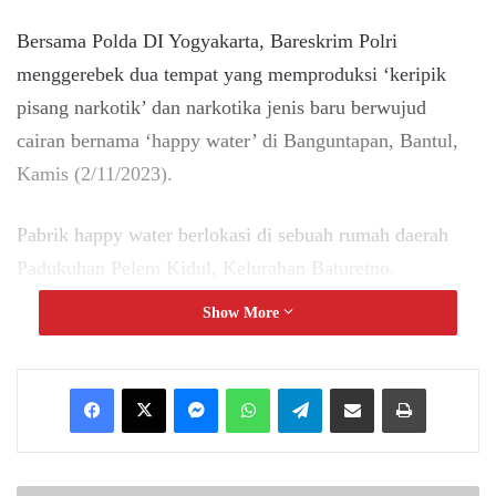
Bersama Polda DI Yogyakarta, Bareskrim Polri
menggerebek dua tempat yang memproduksi ‘keripik
pisang narkotik’ dan narkotika jenis baru berwujud
cairan bernama ‘happy water’ di Banguntapan, Bantul,
Kamis (2/11/2023).
Pabrik happy water berlokasi di sebuah rumah daerah
Padukuhan Pelem Kidul, Kelurahan Baturetno.
Show More
Sementara itu, lokasi produksi keripik pisang narkotik di
Kelurahan Potorono.
Messenger
WhatsApp
Telegram
Share via Email
Print
Wakapolda DIY Brigjen Pol Slamet Santoso mengatakan
rumah yang digunakan sebagai lokasi produksi keripik
pisang narkotik dan happy water adalah bangunan