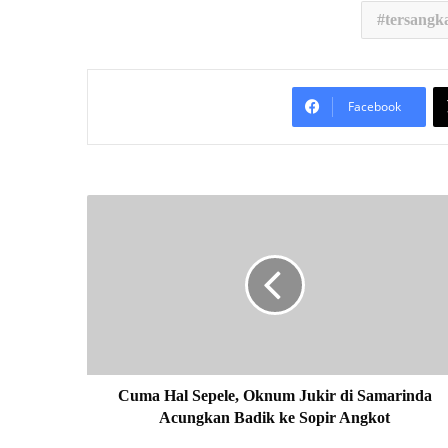
tersangk
Facebook
C
u
m
a
H
a
l
S
e
p
Cuma Hal Sepele, Oknum Jukir di Samarinda
e
Acungkan Badik ke Sopir Angkot
l