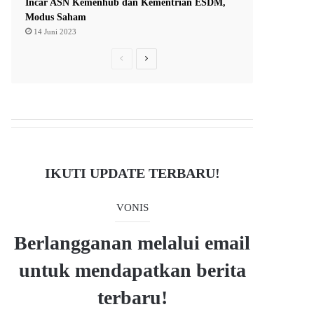
Incar ASN Kemenhub dan Kementrian ESDM,
Modus Saham
14 Juni 2023
P
N
r
e
e
x
v
t
i
p
o
a
IKUTI UPDATE TERBARU!
u
g
s
e
VONIS
p
a
Berlangganan melalui email
g
untuk mendapatkan berita
e
terbaru!