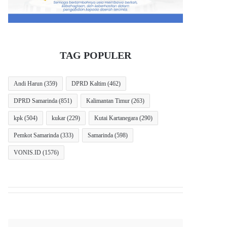
TAG POPULER
Andi Harun
(359)
DPRD Kaltim
(462)
DPRD Samarinda
(851)
Kalimantan Timur
(263)
kpk
(504)
kukar
(229)
Kutai Kartanegara
(290)
Pemkot Samarinda
(333)
Samarinda
(598)
VONIS.ID
(1576)