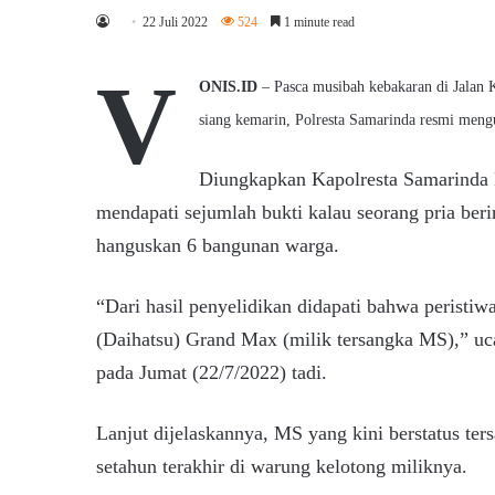
22 Juli 2022
524
1 minute read
V
ONIS.ID
–
Pasca musibah kebakaran di Jalan
siang kemarin, Polresta Samarinda resmi meng
Diungkapkan Kapolresta Samarinda Ko
mendapati sejumlah bukti kalau seorang pria ber
hanguskan 6 bangunan warga.
“Dari hasil penyelidikan didapati bahwa peristiw
(Daihatsu) Grand Max (milik tersangka MS),” uca
pada Jumat (22/7/2022) tadi.
Lanjut dijelaskannya, MS yang kini berstatus te
setahun terakhir di warung kelotong miliknya.