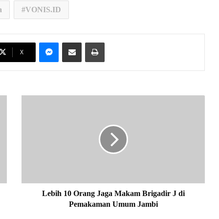
a
VONIS.ID
Messenger
Share via Email
Print
X
L
e
b
i
h
1
0
O
r
a
Lebih 10 Orang Jaga Makam Brigadir J di
n
Pemakaman Umum Jambi
g