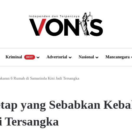
Kriminal
Advertorial
Nasional
Mancanegara
HOT
karan 6 Rumah di Samarinda Kini Jadi Tersangka
etap yang Sebabkan Keb
i Tersangka