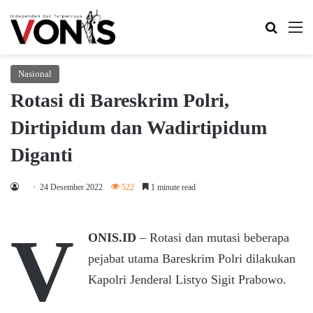
Search 
M
Nasional
Rotasi di Bareskrim Polri,
Dirtipidum dan Wadirtipidum
Diganti
24 Desember 2022
522
1 minute read
V
ONIS.ID
– Rotasi dan mutasi beberapa
pejabat utama Bareskrim Polri dilakukan
Kapolri Jenderal Listyo Sigit Prabowo.