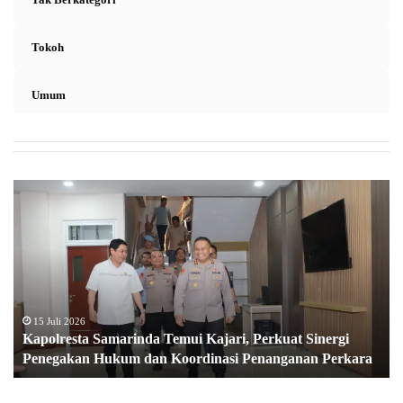
Tokoh
Umum
K
a
p
o
l
r
e
s
15 Juli 2026
Kapolresta Samarinda Temui Kajari, Perkuat Sinergi
t
Penegakan Hukum dan Koordinasi Penanganan Perkara
a
S
a