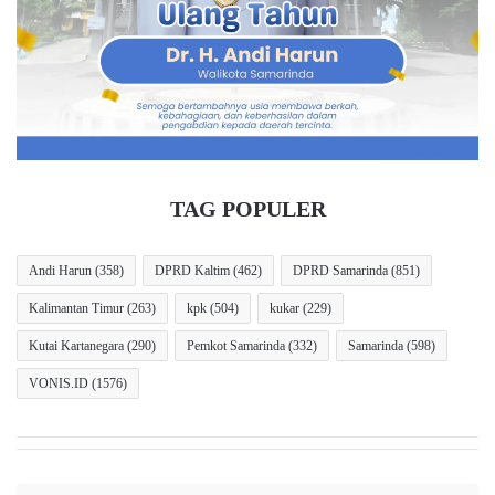
a
a
Bareskrim Polri.
P
r
a
i
k
n
(redaksi)
a
d
i
a
U
M
n
u
d
l
TAG POPULER
a
a
n
i
g
P
Andi Harun
(358)
DPRD Kaltim
(462)
DPRD Samarinda
(851)
a
e
Kalimantan Timur
(263)
kpk
(504)
kukar
(229)
n
m
b
Kutai Kartanegara
(290)
Pemkot Samarinda
(332)
Samarinda
(598)
a
n
VONIS.ID
(1576)
g
u
n
a