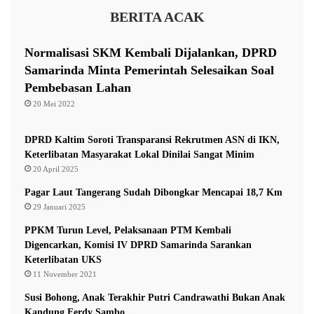
n
BERITA ACAK
K
o
l
Normalisasi SKM Kembali Dijalankan, DPRD
Bareskrim Polri
a
Samarinda Minta Pemerintah Selesaikan Soal
m
Pembebasan Lahan
Direktur Tindak Pidana Umum
R
20 Mei 2022
e
Dirtipidum Bareskrim Polri
t
e
DPRD Kaltim Soroti Transparansi Rekrutmen ASN di IKN,
Kapolri Jenderal Listyo Sigit Prabowo
Polri
n
Keterlibatan Masyarakat Lokal Dinilai Sangat Minim
s
20 April 2025
i
Pagar Laut Tangerang Sudah Dibongkar Mencapai 18,7 Km
B
29 Januari 2025
e
n
PPKM Turun Level, Pelaksanaan PTM Kembali
g
Digencarkan, Komisi IV DPRD Samarinda Sarankan
k
Keterlibatan UKS
u
11 November 2021
r
i
Susi Bohong, Anak Terakhir Putri Candrawathi Bukan Anak
n
Kandung Ferdy Sambo