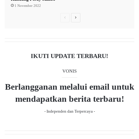
g
1 November 2022
A
P
N
w
a
r
e
l
e
x
2
v
t
0
2
i
p
IKUTI UPDATE TERBARU!
3
o
a
u
g
VONIS
s
e
Berlangganan melalui email untuk
p
a
mendapatkan berita terbaru!
g
- Independen dan Terpercaya -
e