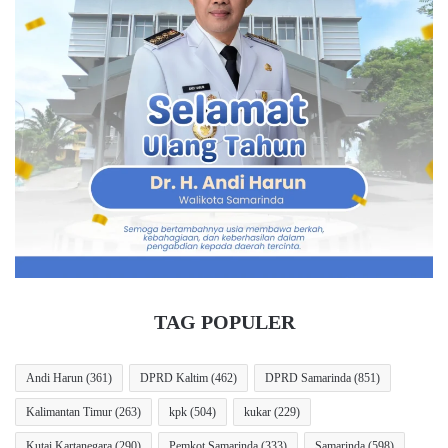
TAG POPULER
Andi Harun
(361)
DPRD Kaltim
(462)
DPRD Samarinda
(851)
Kalimantan Timur
(263)
kpk
(504)
kukar
(229)
Kutai Kartanegara
(290)
Pemkot Samarinda
(333)
Samarinda
(598)