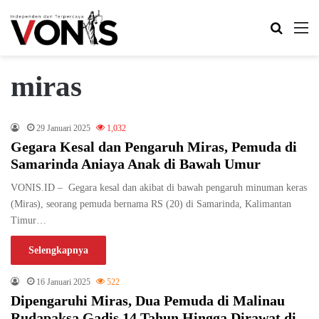
Search 
M
miras
29 Januari 2025
1,032
Gegara Kesal dan Pengaruh Miras, Pemuda di
Samarinda Aniaya Anak di Bawah Umur
VONIS.ID – Gegara kesal dan akibat di bawah pengaruh minuman keras
(Miras), seorang pemuda bernama RS (20) di Samarinda, Kalimantan
Timur…
Selengkapnya
16 Januari 2025
522
Dipengaruhi Miras, Dua Pemuda di Malinau
Rudapaksa Gadis 14 Tahun Hingga Dirawat di