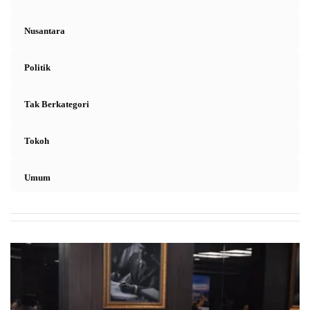
Nusantara
Politik
Tak Berkategori
Tokoh
Umum
L
A
N
R
I