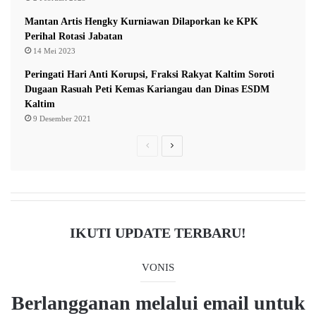
Mantan Artis Hengky Kurniawan Dilaporkan ke KPK
Perihal Rotasi Jabatan
14 Mei 2023
Peringati Hari Anti Korupsi, Fraksi Rakyat Kaltim Soroti
Dugaan Rasuah Peti Kemas Kariangau dan Dinas ESDM
Kaltim
9 Desember 2021
P
N
r
e
e
x
v
t
i
p
IKUTI UPDATE TERBARU!
o
a
u
g
VONIS
s
e
Berlangganan melalui email untuk
p