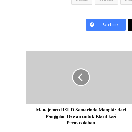
Facebook
M
a
n
a
j
e
m
e
n
R
Manajemen RSHD Samarinda Mangkir dari
S
Panggilan Dewan untuk Klarifikasi
H
Permasalahan
D