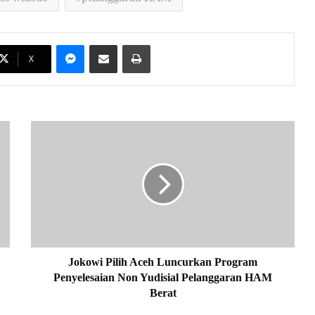
Messenger
Share via Email
Print
X
J
o
k
o
w
i
P
i
l
i
Jokowi Pilih Aceh Luncurkan Program
h
Penyelesaian Non Yudisial Pelanggaran HAM
A
Berat
c