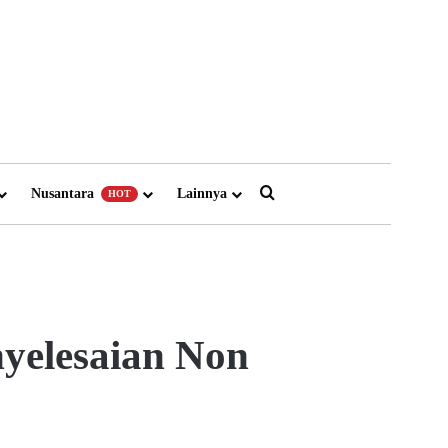
Search for
Nusantara
Lainnya
HOT
yelesaian Non