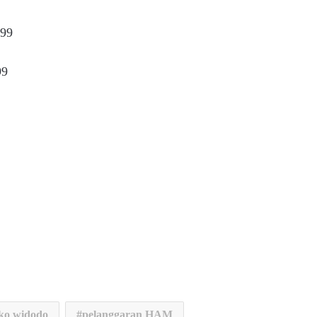
999
99
ko widodo
pelanggaran HAM