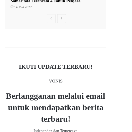
Samarinda Terancam 4 Tahun Penjara
14 Mei 2022
P
N
r
e
e
x
v
t
i
p
o
a
IKUTI UPDATE TERBARU!
u
g
s
e
VONIS
p
a
Berlangganan melalui email
g
untuk mendapatkan berita
e
terbaru!
- Independen dan Terpercaya -