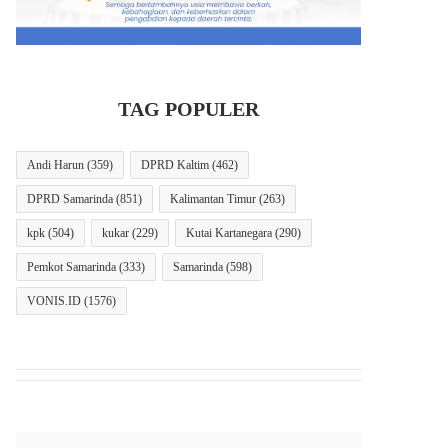
TAG POPULER
Andi Harun
(359)
DPRD Kaltim
(462)
DPRD Samarinda
(851)
Kalimantan Timur
(263)
kpk
(504)
kukar
(229)
Kutai Kartanegara
(290)
Pemkot Samarinda
(333)
Samarinda
(598)
VONIS.ID
(1576)