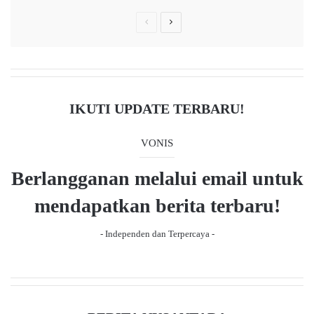
P
N
r
e
e
x
v
t
i
p
IKUTI UPDATE TERBARU!
o
a
u
g
VONIS
s
e
Berlangganan melalui email untuk
p
a
mendapatkan berita terbaru!
g
- Independen dan Terpercaya -
e