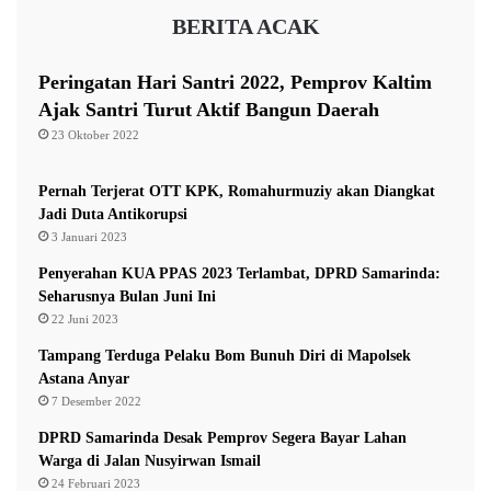
:
ada,” pungkasnya.
BERITA ACAK
J
a
(advetorial)
n
Peringatan Hari Santri 2022, Pemprov Kaltim
g
Ajak Santri Turut Aktif Bangun Daerah
a
23 Oktober 2022
n
balikpapan
DPRD Kaltim
T
e
Pernah Terjerat OTT KPK, Romahurmuziy akan Diangkat
Hasanuddin Mas’ud
IKN
Nusantara
r
Jadi Duta Antikorupsi
j
3 Januari 2023
Samarinda
sampah
VONIS.ID
a
Penyerahan KUA PPAS 2023 Terlambat, DPRD Samarinda:
d
Seharusnya Bulan Juni Ini
i
22 Juni 2023
L
a
Tampang Terduga Pelaku Bom Bunuh Diri di Mapolsek
g
Astana Anyar
i
7 Desember 2022
DPRD Samarinda Desak Pemprov Segera Bayar Lahan
Warga di Jalan Nusyirwan Ismail
24 Februari 2023