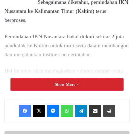
Sebagaimana diketahui, pemindahan IKN
Nusantara ke Kalimantan Timur (Kaltim) terus
berproses.
Pemindahan IKN Nusantara bakal diikuti sekitar 2 juta
penduduk ke Kaltim untuk turut serta dalam membangun
dan menjalankan institusi pemerintahan.
Hal ini tentu akan meningkatkan volume sampah yang
dihasilkan sejak dimulainya pembangunan, hingga
Show More
nantinya menjalankan pemerintahan.
Terkait hal ini, Ketua DPRD Kaltim, Hasanuddin
Messenger
WhatsApp
Telegram
Share via Email
Print
Mas’ud mengatakan konsep yang diusung IKN
Nusantara adalah konsep smart city, green, renewable,
dan berkelanjutan.