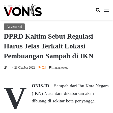
Search 
M
Advertorial
DPRD Kaltim Sebut Regulasi
Harus Jelas Terkait Lokasi
Pembuangan Sampah di IKN
21 Oktober 2022
524
1 minute read
V
ONIS.ID
– Sampah dari Ibu Kota Negara
(IKN) Nusantara dikabarkan akan
dibuang di sekitar kota penyangga.