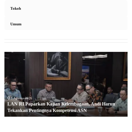
Tokoh
Umum
L
A
N
R
I
P
a
p
8 Agustus 2026
LAN RI Paparkan Kajian Kelembagaan, Andi Harun
a
Tekankan Pentingnya Kompetensi ASN
r
k
a
n