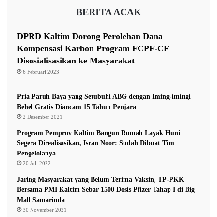
P
a
BERITA ACAK
e
w
k
a
e
s
DPRD Kaltim Dorong Perolehan Dana
r
l
Kompensasi Karbon Program FCPF-CF
j
u
Disosialisasikan ke Masyarakat
a
K
a
6 Februari 2023
a
n
l
B
t
Pria Paruh Baya yang Setubuhi ABG dengan Iming-imingi
e
i
Behel Gratis Diancam 15 Tahun Penjara
r
m
2 Desember 2021
s
a
Program Pemprov Kaltim Bangun Rumah Layak Huni
m
Segera Direalisasikan, Isran Noor: Sudah Dibuat Tim
a
Pengelolanya
20 Juli 2022
Jaring Masyarakat yang Belum Terima Vaksin, TP-PKK
Bersama PMI Kaltim Sebar 1500 Dosis Pfizer Tahap I di Big
Mall Samarinda
30 November 2021