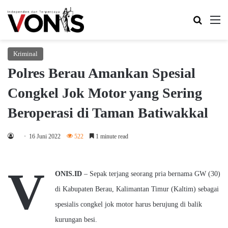
Search 
M
Kriminal
Polres Berau Amankan Spesial
Congkel Jok Motor yang Sering
Beroperasi di Taman Batiwakkal
16 Juni 2022
522
1 minute read
V
ONIS.ID
–
Sepak terjang seorang pria bernama GW (30)
di Kabupaten Berau, Kalimantan Timur (Kaltim) sebagai
spesialis congkel jok motor harus berujung di balik
kurungan besi.