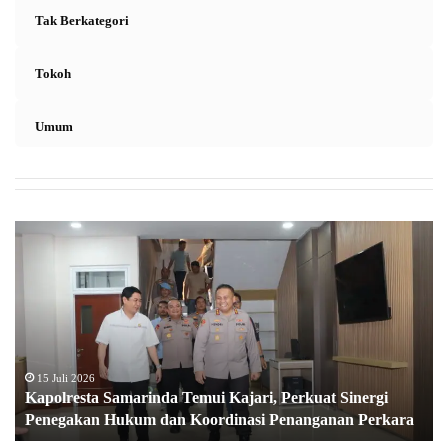
Tak Berkategori
Tokoh
Umum
K
a
p
o
l
r
e
s
15 Juli 2026
Kapolresta Samarinda Temui Kajari, Perkuat Sinergi
t
Penegakan Hukum dan Koordinasi Penanganan Perkara
a
S