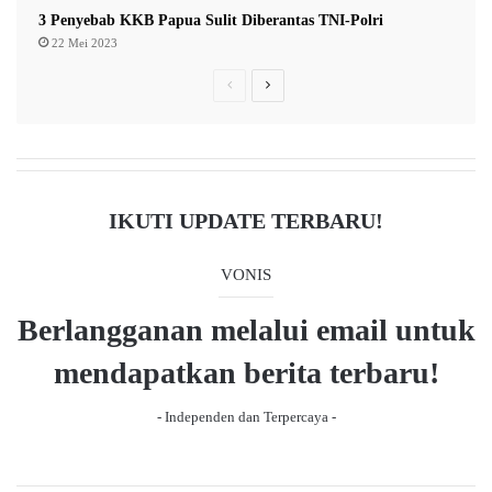
3 Penyebab KKB Papua Sulit Diberantas TNI-Polri
22 Mei 2023
P
N
r
e
e
x
v
t
i
p
IKUTI UPDATE TERBARU!
o
a
u
g
VONIS
s
e
Berlangganan melalui email untuk
p
a
mendapatkan berita terbaru!
g
- Independen dan Terpercaya -
e