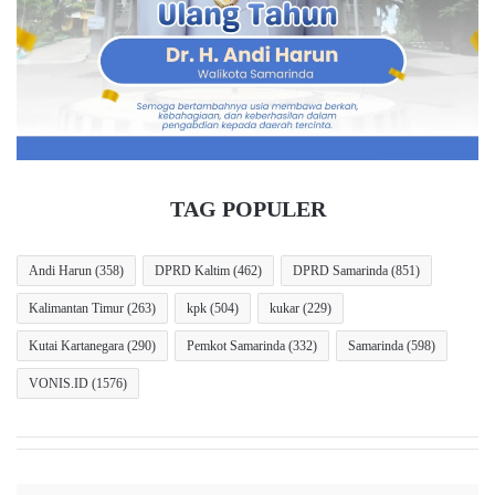
:
i
P
s
e
i
r
o
l
n
i
e
n
r
d
T
u
e
TAG POPULER
n
r
g
p
a
i
Andi Harun
(358)
DPRD Kaltim
(462)
DPRD Samarinda
(851)
n
l
Kalimantan Timur
(263)
kpk
(504)
kukar
(229)
A
i
n
h
Kutai Kartanegara
(290)
Pemkot Samarinda
(332)
Samarinda
(598)
a
u
k
n
VONIS.ID
(1576)
J
t
a
u
d
k
i
B