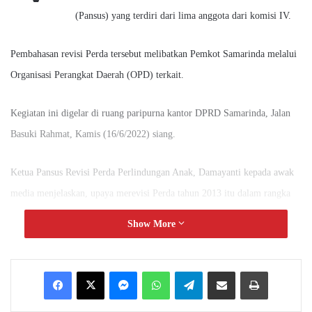
(Pansus) yang terdiri dari lima anggota dari komisi IV.
Pembahasan revisi Perda tersebut melibatkan Pemkot Samarinda melalui
Organisasi Perangkat Daerah (OPD) terkait.
Kegiatan ini digelar di ruang paripurna kantor DPRD Samarinda, Jalan
Basuki Rahmat, Kamis (16/6/2022) siang.
Ketua Pansus Revisi Perda Perlindungan Anak, Damayanti kepada awak
media menjelaskan, upaya merevisi Perda tahun 2013 itu dalam rangka
memenuhi tuntutan zaman yang terus bergerak maju.
Show More
“Berbicara mengenai perlindungan anak. Kami ingin semua eksekutif
Messenger
WhatsApp
Telegram
Share via Email
Print
memiliki komitmen tidak hanya DPPPA (Dinas Pemberdayaan
Perempuan dan Perlindungan Anak), tetapi semua stake holder punya