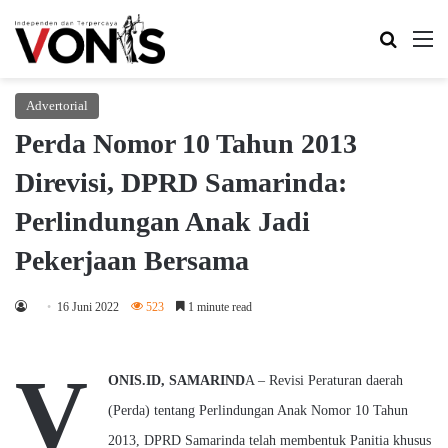
Search 
M
Advertorial
Perda Nomor 10 Tahun 2013
Direvisi, DPRD Samarinda:
Perlindungan Anak Jadi
Pekerjaan Bersama
16 Juni 2022
523
1 minute read
V
ONIS.ID, SAMARIND
A – Revisi Peraturan daerah
(Perda) tentang Perlindungan Anak Nomor 10 Tahun
2013, DPRD Samarinda telah membentuk Panitia khusus