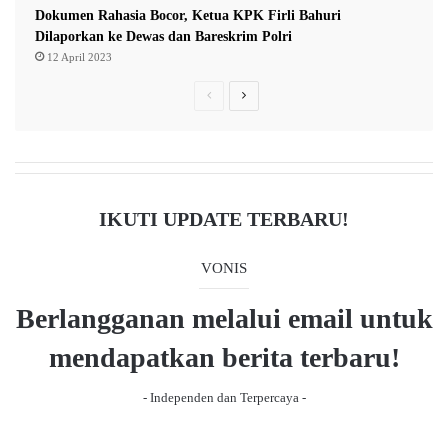
a
Dokumen Rahasia Bocor, Ketua KPK Firli Bahuri
k
Dilaporkan ke Dewas dan Bareskrim Polri
k
12 April 2023
a
P
N
l
r
e
e
x
v
t
i
p
IKUTI UPDATE TERBARU!
o
a
u
g
VONIS
s
e
Berlangganan melalui email untuk
p
a
mendapatkan berita terbaru!
g
- Independen dan Terpercaya -
e