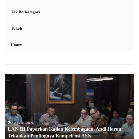
Tak Berkategori
Tokoh
Umum
L
A
N
R
I
P
a
p
8 Agustus 2026
LAN RI Paparkan Kajian Kelembagaan, Andi Harun
a
Tekankan Pentingnya Kompetensi ASN
r