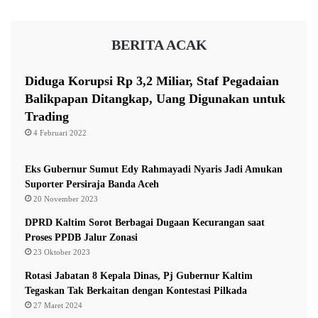
B
r
e
o
r
BERITA ACAK
f
o
e
p
s
e
Diduga Korupsi Rp 3,2 Miliar, Staf Pegadaian
i
r
Balikpapan Ditangkap, Uang Digunakan untuk
o
a
Trading
n
s
a
4 Februari 2022
i
l
d
d
i
Eks Gubernur Sumut Edy Rahmayadi Nyaris Jadi Amukan
a
T
Suporter Persiraja Banda Aceh
n
a
20 November 2023
H
m
u
DPRD Kaltim Sorot Berbagai Dugaan Kecurangan saat
a
m
Proses PPDB Jalur Zonasi
n
a
23 Oktober 2023
B
n
a
Rotasi Jabatan 8 Kepala Dinas, Pj Gubernur Kaltim
i
t
Tegaskan Tak Berkaitan dengan Kontestasi Pilkada
s
i
27 Maret 2024
w