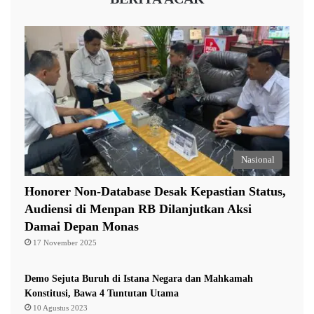
Riau untuk membantu memfasilitasi pertemuan antara
ajudannya dan Bupati Kuantan Singingi di Mapolres
Kuantan Singingi agar amplop tersebut dapat
dikembalikan.
Ia juga menegaskan akan bersikap kooperatif apabila
KPK membutuhkan dokumen maupun keterangannya
dalam proses penyidikan.
Nasional
“Saya, seluruh staf, apabila ada dokumen yang
Honorer Non-Database Desak Kepastian Status,
dibutuhkan atau saya dipanggil, insya Allah akan kami
Audiensi di Menpan RB Dilanjutkan Aksi
Damai Depan Monas
penuhi. Ini dalam rangka pemberantasan korupsi dan
17 November 2025
memperbaiki sektor kehutanan,” pungkasnya. (*)
Demo Sejuta Buruh di Istana Negara dan Mahkamah
Konstitusi, Bawa 4 Tuntutan Utama
amplop
kpk
Raja Juli Antoni
10 Agustus 2023