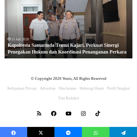
Samarinda
Temui
Kajari,
Perkuat
Sinergi
Penegakan
Hukum
15 Juli 2026
Kapolresta Samarinda Temui Kajari, Perkuat Sinergi
dan
Penegakan Hukum dan Koordinasi Penanganan Perkara
Koordinasi
Penanganan
Perkara
© Copyright 2026 Vonis, All Rights Reserved
Kebijakan Privasi
Advertise
Disclaimer
Hubungi Kami
Profil Singkat
Tim Redaksi
RSS
Facebook
YouTube
Instagram
TikTok