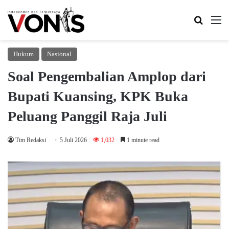
Search 
M
Hukum
Nasional
Soal Pengembalian Amplop dari
Bupati Kuansing, KPK Buka
Peluang Panggil Raja Juli
Tim Redaksi
5 Juli 2026
1,032
1 minute read