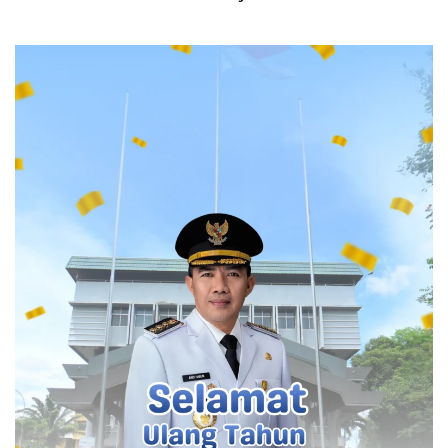
mengumpulkan alat bukti sebelum mengambil
kesimpulan mengenai status uang maupun pihak-pihak
yang terlibat dalam perkara tersebut.
Raja Juli Klaim Amplop Sudah
Dikembalikan
Sebelumnya, Raja Juli Antoni menyatakan amplop yang
ditinggalkan Suhardiman telah dikembalikan sekitar 17
hari sebelum KPK melakukan operasi tangkap tangan
(OTT) terhadap Bupati Kuansing tersebut.
Raja Juli menjelaskan pertemuannya dengan Suhardiman
berlangsung secara resmi di Kantor Kementerian
Kehutanan pada Selasa (2/6).