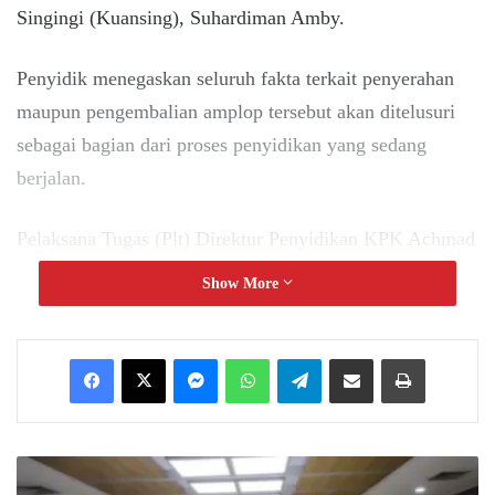
Singingi (Kuansing), Suhardiman Amby.
Penyidik menegaskan seluruh fakta terkait penyerahan
maupun pengembalian amplop tersebut akan ditelusuri
sebagai bagian dari proses penyidikan yang sedang
berjalan.
Pelaksana Tugas (Plt) Direktur Penyidikan KPK Achmad
Taufik Husein mengatakan hingga saat ini penyidik baru
Show More
memperoleh keterangan dari Suhardiman yang telah
ditetapkan sebagai tersangka.
Messenger
WhatsApp
Telegram
Share via Email
Print
Karena itu, penyidik masih memerlukan keterangan dari
pihak lain yang mengetahui peristiwa tersebut untuk
memastikan seluruh rangkaian fakta.
Wali
Kota