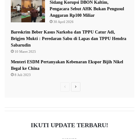
Sidang Korupsi DBON Kaltim,
Pengacara Sebut AHK Bukan Pengusul
Anggaran Rp100 Miliar
30 April 2026
Bareskrim Beber Kasus Narkoba dan TPPU Catur Adi,
Brigjen Mukti : Peredaran Sabu di Lapas dan TPPU Hendra
Sabarudin
10 Maret 2025
Menteri ESDM Pertanyakan Kebenaran Ekspor Bijih Nikel
Ilegal ke China
8 Juli 2023
P
N
r
e
e
x
v
t
i
p
IKUTI UPDATE TERBARU!
o
a