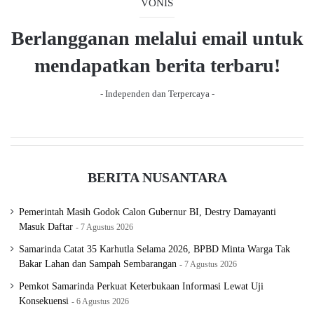
u
g
VONIS
s
e
Berlangganan melalui email untuk
p
a
mendapatkan berita terbaru!
g
- Independen dan Terpercaya -
e
BERITA NUSANTARA
Pemerintah Masih Godok Calon Gubernur BI, Destry Damayanti
Masuk Daftar
7 Agustus 2026
Samarinda Catat 35 Karhutla Selama 2026, BPBD Minta Warga Tak
Bakar Lahan dan Sampah Sembarangan
7 Agustus 2026
Pemkot Samarinda Perkuat Keterbukaan Informasi Lewat Uji
Konsekuensi
6 Agustus 2026