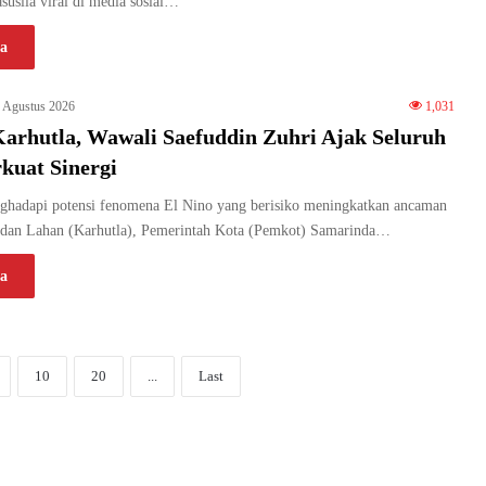
susila viral di media sosial…
a
 Agustus 2026
1,031
Karhutla, Wawali Saefuddin Zuhri Ajak Seluruh
rkuat Sinergi
adapi potensi fenomena El Nino yang berisiko meningkatkan ancaman
dan Lahan (Karhutla), Pemerintah Kota (Pemkot) Samarinda…
a
10
20
...
Last