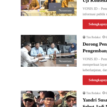
Uji Konsek
VONIS.ID – Pemer
Nusantara
informasi publik 
Selengkapny
Tim Redaksi
6
Dorong Pen
Pengembang
VONIS.ID – Peme
Nusantara
memperkuat layana
keberlanjutan, d
Selengkapny
Tim Redaksi
6
Yandri Sus
Sebut Jad