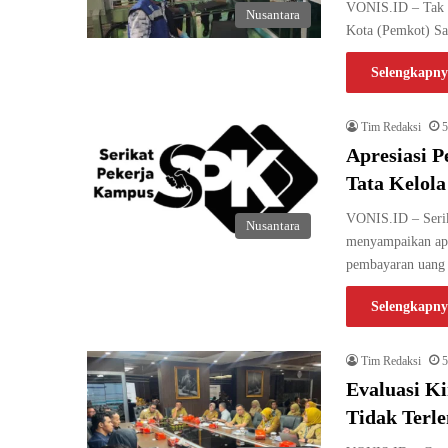
VONIS.ID – Tak l
Nusantara
Kota (Pemkot) S
Selengkapny
Tim Redaksi
5
Apresiasi 
Tata Kelol
VONIS.ID – Seri
Nusantara
menyampaikan apre
pembayaran uan
Selengkapny
Tim Redaksi
5
Evaluasi K
Tidak Terl