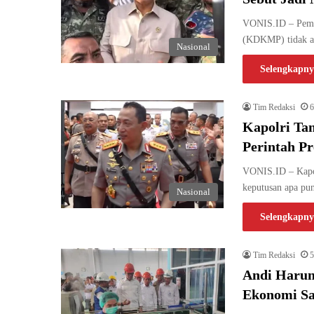
VONIS.ID – Pemer
(KDKMP) tidak ak
Nasional
Selengkapny
Tim Redaksi
6
Kapolri Tan
Perintah Pr
VONIS.ID – Kapol
keputusan apa pu
Nasional
Selengkapny
Tim Redaksi
5
Andi Haru
Ekonomi S