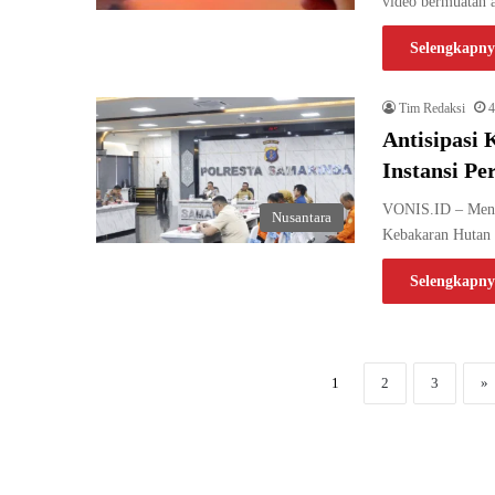
video bermuatan a
Selengkapny
Tim Redaksi
4
Antisipasi 
Instansi Pe
VONIS.ID – Mengh
Nusantara
Kebakaran Hutan 
Selengkapny
1
2
3
»