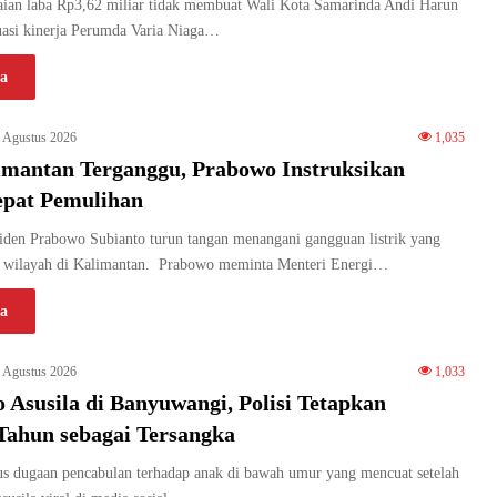
an laba Rp3,62 miliar tidak membuat Wali Kota Samarinda Andi Harun
uasi kinerja Perumda Varia Niaga…
a
 Agustus 2026
1,035
limantan Terganggu, Prabowo Instruksikan
epat Pemulihan
den Prabowo Subianto turun tangan menangani gangguan listrik yang
 wilayah di Kalimantan. Prabowo meminta Menteri Energi…
a
 Agustus 2026
1,033
 Asusila di Banyuwangi, Polisi Tetapkan
Tahun sebagai Tersangka
 dugaan pencabulan terhadap anak di bawah umur yang mencuat setelah