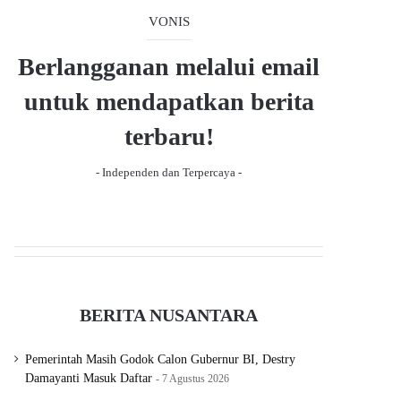
s
e
VONIS
p
a
Berlangganan melalui email
g
untuk mendapatkan berita
e
terbaru!
- Independen dan Terpercaya -
BERITA NUSANTARA
Pemerintah Masih Godok Calon Gubernur BI, Destry
Damayanti Masuk Daftar
7 Agustus 2026