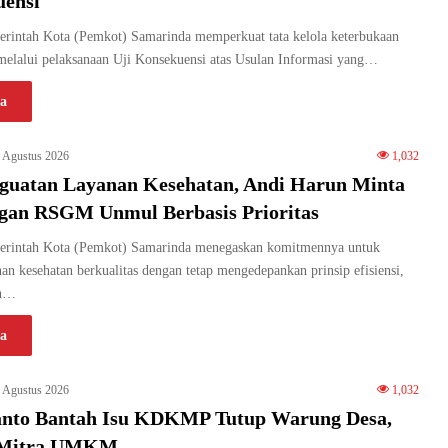
uensi
intah Kota (Pemkot) Samarinda memperkuat tata kelola keterbukaan
melalui pelaksanaan Uji Konsekuensi atas Usulan Informasi yang…
a
 Agustus 2026
1,032
guatan Layanan Kesehatan, Andi Harun Minta
an RSGM Unmul Berbasis Prioritas
rintah Kota (Pemkot) Samarinda menegaskan komitmennya untuk
n kesehatan berkualitas dengan tetap mengedepankan prinsip efisiensi,
an…
a
 Agustus 2026
1,032
anto Bantah Isu KDKMP Tutup Warung Desa,
i Mitra UMKM