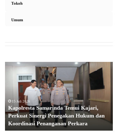
Tokoh
Umum
K
a
p
o
l
r
15 Juli 2026
e
Kapolresta Samarinda Temui Kajari,
s
Perkuat Sinergi Penegakan Hukum dan
t
Koordinasi Penanganan Perkara
a
S
a