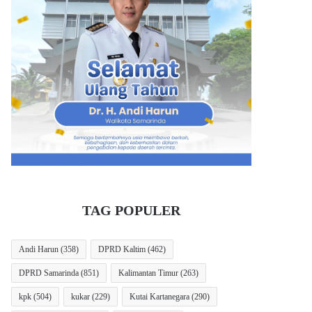
TAG POPULER
Andi Harun
(358)
DPRD Kaltim
(462)
DPRD Samarinda
(851)
Kalimantan Timur
(263)
kpk
(504)
kukar
(229)
Kutai Kartanegara
(290)