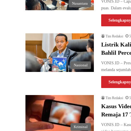
VONIS.ID – Capai
Nusantara
puas. Dalam eval
Selengkapny
Tim Redaksi
5
Listrik Ka
Bahlil Perc
VONIS.ID – Presi
Nasional
melanda sejumlah
Selengkapny
Tim Redaksi
5
Kasus Video
Remaja 17 
VONIS.ID – Kasus
Kriminal