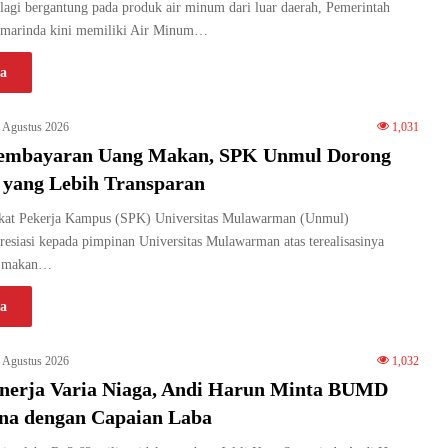
agi bergantung pada produk air minum dari luar daerah, Pemerintah
amarinda kini memiliki Air Minum…
a
 Agustus 2026
1,031
Pembayaran Uang Makan, SPK Unmul Dorong
a yang Lebih Transparan
kat Pekerja Kampus (SPK) Universitas Mulawarman (Unmul)
siasi kepada pimpinan Universitas Mulawarman atas terealisasinya
g makan…
a
 Agustus 2026
1,032
inerja Varia Niaga, Andi Harun Minta BUMD
ena dengan Capaian Laba