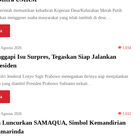
intah memastikan kehadiran Koperasi Desa/Kelurahan Merah Putih
an menggeser usaha masyarakat yang telah tumbuh di desa.…
a
 Agustus 2026
1,034
ggapi Isu Surpres, Tegaskan Siap Jalankan
esiden
ri Jenderal Listyo Sigit Prabowo menegaskan dirinya siap menjalankan
n yang diambil Presiden Prabowo Subianto terkait…
a
 Agustus 2026
1,032
n Luncurkan SAMAQUA, Simbol Kemandirian
amarinda