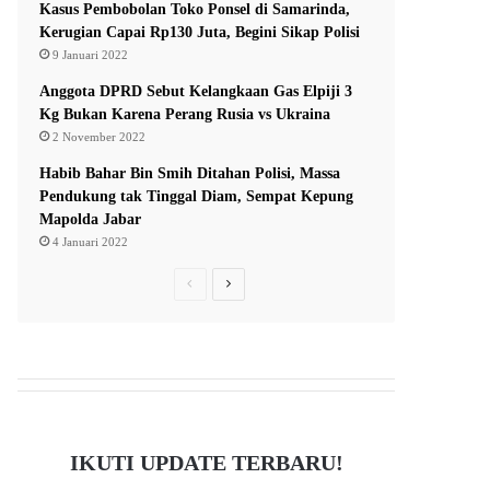
Kasus Pembobolan Toko Ponsel di Samarinda,
Kerugian Capai Rp130 Juta, Begini Sikap Polisi
9 Januari 2022
Anggota DPRD Sebut Kelangkaan Gas Elpiji 3
Kg Bukan Karena Perang Rusia vs Ukraina
2 November 2022
Habib Bahar Bin Smih Ditahan Polisi, Massa
Pendukung tak Tinggal Diam, Sempat Kepung
Mapolda Jabar
4 Januari 2022
P
N
r
e
e
x
v
t
i
p
o
a
IKUTI UPDATE TERBARU!
u
g