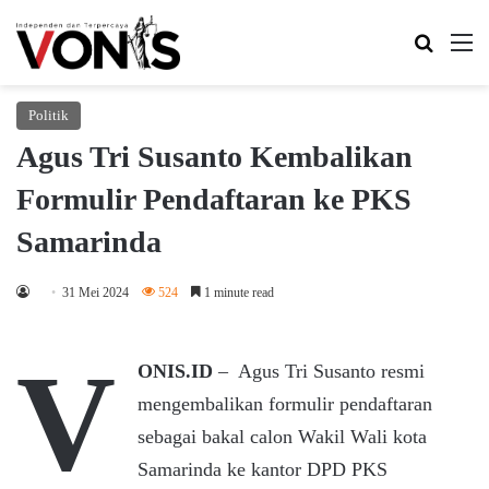
Search 
M
Politik
Agus Tri Susanto Kembalikan
Formulir Pendaftaran ke PKS
Samarinda
31 Mei 2024
524
1 minute read
V
ONIS.ID
– Agus Tri Susanto resmi
mengembalikan formulir pendaftaran
sebagai bakal calon Wakil Wali kota
Samarinda ke kantor DPD PKS