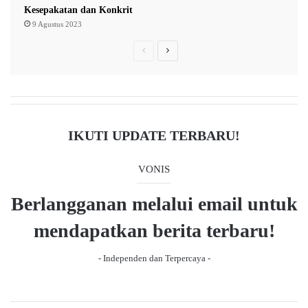
Kesepakatan dan Konkrit
9 Agustus 2023
P
N
r
e
e
x
v
t
i
p
IKUTI UPDATE TERBARU!
o
a
u
g
VONIS
s
e
Berlangganan melalui email untuk
p
a
mendapatkan berita terbaru!
g
- Independen dan Terpercaya -
e