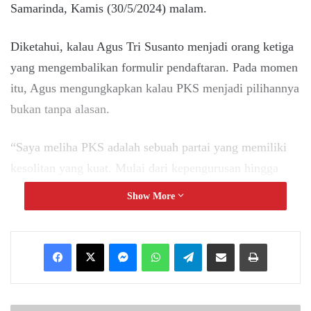
Samarinda, Kamis (30/5/2024) malam.
Diketahui, kalau Agus Tri Susanto menjadi orang ketiga
yang mengembalikan formulir pendaftaran. Pada momen
itu, Agus mengungkapkan kalau PKS menjadi pilihannya
bukan tanpa alasan.
“Saya meliha PKS adalah sebuah partai yang memiliki
kesolitan yang kuat. Mulai dari kepengurusan hingga
simpatisan di bawahnya,” ucap Agus.
Show More
Sebelum PKS, Agus menerangkan kalau dirinya juga ada
Messenger
WhatsApp
Telegram
Share via Email
Print
menyambangi beberapa partai politik lain dengan tujuan
serupa.
Hal itu dilakukan Agus sebab menyadari kalau