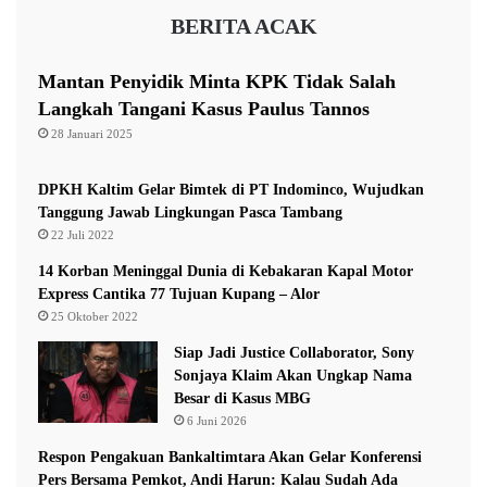
l
BERITA ACAK
a
(tim redaksi)
g
a
Mantan Penyidik Minta KPK Tidak Salah
d
Langkah Tangani Kasus Paulus Tannos
Agus Tri Susanto
pks
Samarinda
i
28 Januari 2025
P
i
Wali Kota Samarinda
l
DPKH Kaltim Gelar Bimtek di PT Indominco, Wujudkan
k
Tanggung Jawab Lingkungan Pasca Tambang
a
22 Juli 2022
d
14 Korban Meninggal Dunia di Kebakaran Kapal Motor
a
Express Cantika 77 Tujuan Kupang – Alor
S
25 Oktober 2022
a
m
Siap Jadi Justice Collaborator, Sony
a
Sonjaya Klaim Akan Ungkap Nama
r
Besar di Kasus MBG
i
6 Juni 2026
n
Respon Pengakuan Bankaltimtara Akan Gelar Konferensi
d
Pers Bersama Pemkot, Andi Harun: Kalau Sudah Ada
a