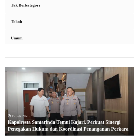
Tak Berkategori
Tokoh
Umum
K
a
p
o
l
r
e
s
15 Juli 2026
Kapolresta Samarinda Temui Kajari, Perkuat Sinergi
t
Penegakan Hukum dan Koordinasi Penanganan Perkara
a
S