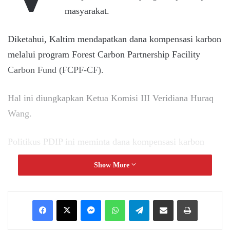
masyarakat.
Diketahui, Kaltim mendapatkan dana kompensasi karbon
melalui program Forest Carbon Partnership Facility
Carbon Fund (FCPF-CF).
Hal ini diungkapkan Ketua Komisi III Veridiana Huraq
Wang.
Politikus PDIP ini meminta dana kompensasi karbon
tersebut masuk ke APBD.
Show More
Selain itu DPRD juga ingin Pemprov Kaltim melakukan
sosialisasi terkait kelanjutan program hijau penurunan
Messenger
WhatsApp
Telegram
Share via Email
Print
emisi karbon itu.