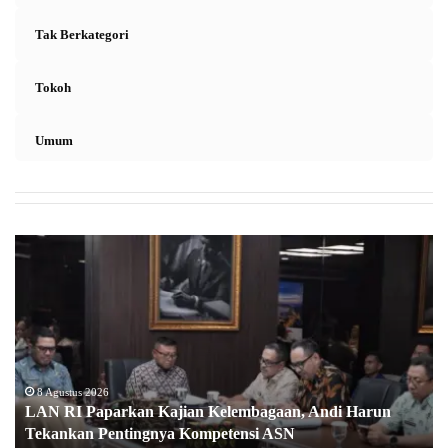
Tak Berkategori
Tokoh
Umum
L
A
N
R
I
P
a
p
8 Agustus 2026
LAN RI Paparkan Kajian Kelembagaan, Andi Harun
a
Tekankan Pentingnya Kompetensi ASN
r