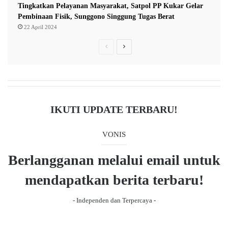
Tingkatkan Pelayanan Masyarakat, Satpol PP Kukar Gelar
i
Pembinaan Fisik, Sunggono Singgung Tugas Berat
r
22 April 2024
a
s
P
N
i
W
r
e
a
e
x
r
v
t
g
a
i
p
IKUTI UPDATE TERBARU!
o
a
u
g
VONIS
s
e
Berlangganan melalui email untuk
p
a
mendapatkan berita terbaru!
g
- Independen dan Terpercaya -
e