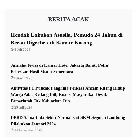
m
B
m
o
a
BERITA ACAK
l
d
a
S
T
a
Hendak Lakukan Asusila, Pemuda 24 Tahun di
e
m
Berau Digrebek di Kamar Kosong
n
s
8 Juli 2024
i
u
s
n
j
Jurnalis Tewas di Kamar Hotel Jakarta Barat, Polisi
u
Beberkan Hasil Visum Sementara
g
6 April 2025
a
Aktivitas PT Puncak Panglima Perkasa Ancam Ruang Hidup
S
Warga Adat Kedang Ipil, Koalisi Masyarakat Desak
e
Pemerintah Tak Keluarkan Izin
r
29 Juli 2024
a
p
DPRD Samarinda Sebut Normalisasi SKM Segmen Lambung
A
Dilakukan Januari 2024
s
14 November 2023
p