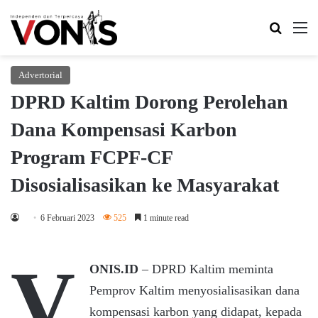
Search 
M
Advertorial
DPRD Kaltim Dorong Perolehan
Dana Kompensasi Karbon
Program FCPF-CF
Disosialisasikan ke Masyarakat
6 Februari 2023
525
1 minute read
V
ONIS.ID
– DPRD Kaltim meminta
Pemprov Kaltim menyosialisasikan dana
kompensasi karbon yang didapat, kepada