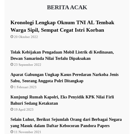
4
d
BERITA ACAK
a
P
e
Kronologi Lengkap Oknum TNI AL Tembak
n
Warga Sipil, Sempat Cegat Istri Korban
u
20 Oktober 2022
h
i
H
Tolak Kebijakan Pengadaan Mobil Listrik di Kedinasan,
a
Dewan Samarinda Nilai Terlalu Dipaksakan
k
23 September 2022
M
Aparat Gabungan Ungkap Kasus Peredaran Narkoba Jenis
a
Sabu, Seorang Anggota Polri Ditangkap
s
1 Februari 2023
y
a
Kunjungi Rumah Kapolri, Eks Penyidik KPK Nilai Firli
r
Bahuri Sedang Ketakutan
a
19 April 2023
k
Selain Luhut, Berikut Sejumlah Orang dari Berbagai Negara
a
yang Masuk dalam Daftar Kebocoran Pandora Papers
t
11 November 2021