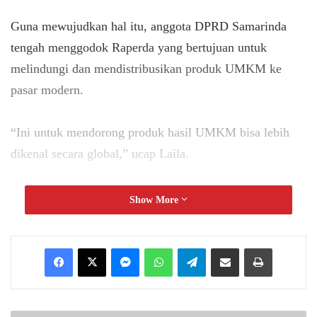
Guna mewujudkan hal itu, anggota DPRD Samarinda
tengah menggodok Raperda yang bertujuan untuk
melindungi dan mendistribusikan produk UMKM ke
pasar modern.
“Ini untuk mendorong produk hasil UMKM bisa lebih
dikenal secara global,” ucap Laila.
Ia pun menggelar sosialisasi dengan menggandeng
Show More
sejumlah pihak terkait, termasuk memberikan pelatihan
dan pendampingan kepada pelaku usaha kreatif dan
Messenger
WhatsApp
Telegram
Share via Email
Print
UMKM.
Menurut Laila, standarisasi produk juga menjadi fokus