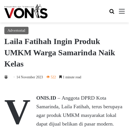
Search 
M
Advertorial
Laila Fatihah Ingin Produk
UMKM Warga Samarinda Naik
Kelas
14 November 2023
522
1 minute read
V
ONIS.ID
– Anggota DPRD Kota
Samarinda, Laila Fatihah, terus berupaya
agar produk UMKM masyarakat lokal
dapat dijual belikan di pasar modern.