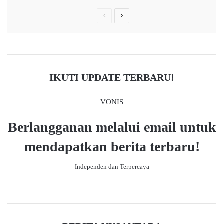
P
N
r
e
e
x
v
t
i
p
IKUTI UPDATE TERBARU!
o
a
u
g
VONIS
s
e
Berlangganan melalui email untuk
p
a
mendapatkan berita terbaru!
g
- Independen dan Terpercaya -
e