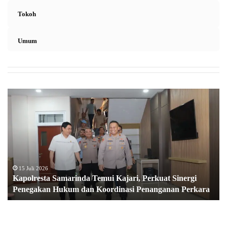
Tokoh
Umum
K
a
p
o
l
r
e
s
15 Juli 2026
Kapolresta Samarinda Temui Kajari, Perkuat Sinergi
t
Penegakan Hukum dan Koordinasi Penanganan Perkara
a
S
a
m