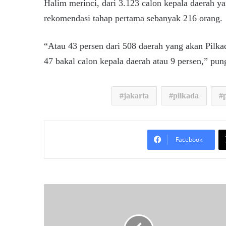
Halim merinci, dari 3.123 calon kepala daerah
rekomendasi tahap pertama sebanyak 216 orang.
“Atau 43 persen dari 508 daerah yang akan Pilka
47 bakal calon kepala daerah atau 9 persen,” pun
jakarta
pilkada
Facebook
R
a
p
a