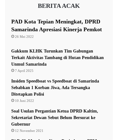
BERITA ACAK
PAD Kota Tepian Meningkat, DPRD
Samarinda Apresiasi Kinerja Pemkot
26 Mei 2022
Gakkum KLHK Turunkan Tim Gabungan
Terkait Aktivitas Tambang di Hutan Pendidikan
Unmul Samarinda
7 April 2025
Insiden Speedboat vs Speedboat di Samarinda
Sebabkan 1 Korban Jiwa, Ada Tersangka
Ditetapkan Polisi
10 Juni 2022
Soal Usulan Pergantian Ketua DPRD Kaltim,
Sekretariat Dewan Sebut Belum Bersurat ke
Gubernur
12 November 2021