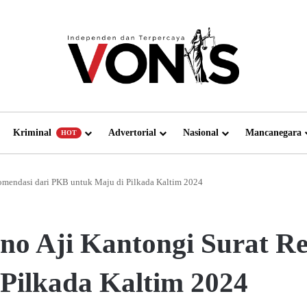
Kriminal
Advertorial
Nasional
Mancanegara
HOT
omendasi dari PKB untuk Maju di Pilkada Kaltim 2024
no Aji Kantongi Surat R
Pilkada Kaltim 2024