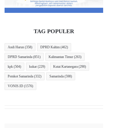
TAG POPULER
Andi Harun
(358)
DPRD Kaltim
(462)
DPRD Samarinda
(851)
Kalimantan Timur
(263)
kpk
(504)
kukar
(229)
Kutai Kartanegara
(290)
Pemkot Samarinda
(332)
Samarinda
(598)
VONIS.ID
(1576)