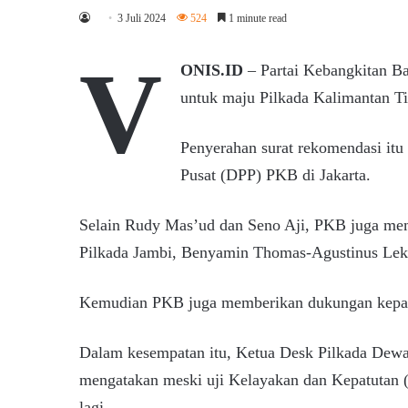
3 Juli 2024
524
1 minute read
V
ONIS.ID
– Partai Kebangkitan B
untuk maju Pilkada Kalimantan T
Penyerahan surat rekomendasi it
Pusat (DPP) PKB di Jakarta.
Selain Rudy Mas’ud dan Seno Aji, PKB juga mem
Pilkada Jambi, Benyamin Thomas-Agustinus Lek
Kemudian PKB juga memberikan dukungan kepada
Dalam kesempatan itu, Ketua Desk Pilkada Dew
mengatakan meski uji Kelayakan dan Kepatutan (
lagi.