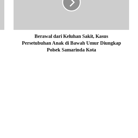
w
a
l
d
a
r
Berawal dari Keluhan Sakit, Kasus
i
Persetubuhan Anak di Bawah Umur Diungkap
K
Polsek Samarinda Kota
e
l
u
h
a
n
S
a
k
i
t
,
K