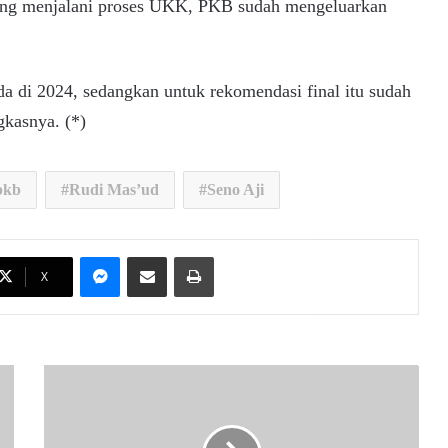
 yang menjalani proses UKK, PKB sudah mengeluarkan
da di 2024, sedangkan untuk rekomendasi final itu sudah
gkasnya. (*)
pkb
Rudi Mas’ud
Seno Aji
Messenger
Share via Email
Print
X
B
e
r
a