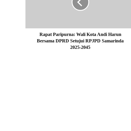
t
P
a
r
i
p
Rapat Paripurna: Wali Kota Andi Harun
u
Bersama DPRD Setujui RPJPD Samarinda
r
2025-2045
n
a
:
W
a
l
i
K
o
t
a
A
n