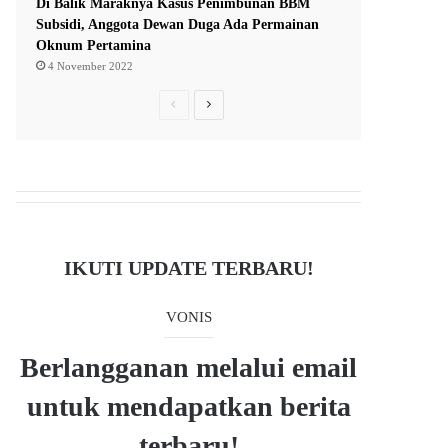
Di Balik Maraknya Kasus Penimbunan BBM
Subsidi, Anggota Dewan Duga Ada Permainan
Oknum Pertamina
4 November 2022
P
N
r
e
e
x
v
t
i
p
o
a
IKUTI UPDATE TERBARU!
u
g
s
e
VONIS
p
a
Berlangganan melalui email
g
untuk mendapatkan berita
e
terbaru!