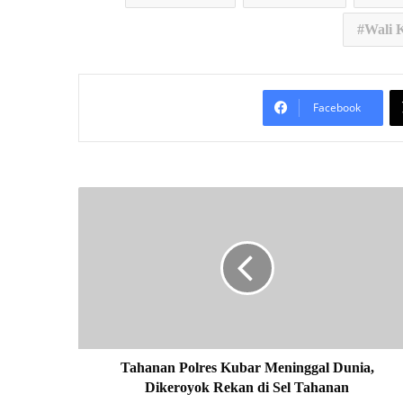
Wali 
Facebook
T
a
h
a
n
a
n
P
o
l
Tahanan Polres Kubar Meninggal Dunia,
r
Dikeroyok Rekan di Sel Tahanan