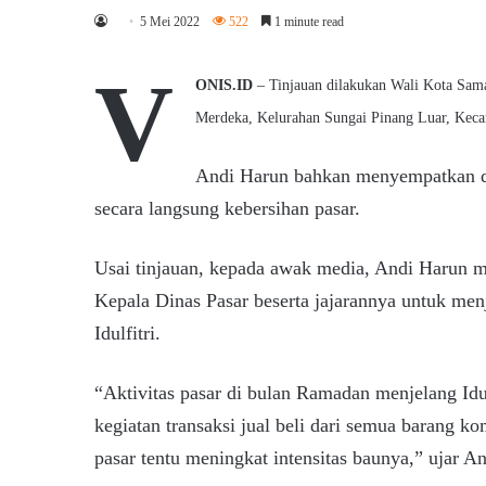
5 Mei 2022
522
1 minute read
V
ONIS.ID
– Tinjauan dilakukan Wali Kota Samar
Merdeka, Kelurahan Sungai Pinang Luar, Kec
Andi Harun bahkan menyempatkan dir
secara langsung kebersihan pasar.
Usai tinjauan, kepada awak media, Andi Harun m
Kepala Dinas Pasar beserta jajarannya untuk men
Idulfitri.
“Aktivitas pasar di bulan Ramadan menjelang Idulf
kegiatan transaksi jual beli dari semua barang k
pasar tentu meningkat intensitas baunya,” ujar A