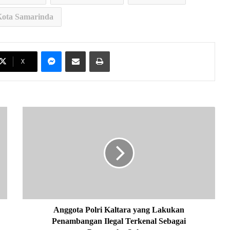
Kota Samarinda
Messenger
Share via Email
Print
X
A
n
g
g
o
t
a
P
o
l
Anggota Polri Kaltara yang Lakukan
r
Penambangan Ilegal Terkenal Sebagai