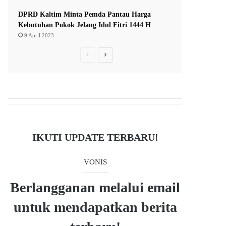
DPRD Kaltim Minta Pemda Pantau Harga
Kebutuhan Pokok Jelang Idul Fitri 1444 H
9 April 2023
P
N
r
e
e
x
v
t
i
p
o
a
IKUTI UPDATE TERBARU!
u
g
s
e
VONIS
p
a
Berlangganan melalui email
g
untuk mendapatkan berita
e