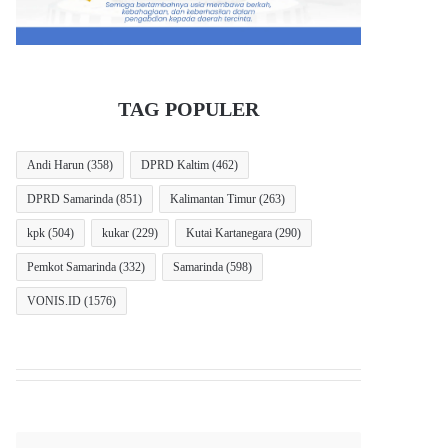
TAG POPULER
Andi Harun
(358)
DPRD Kaltim
(462)
DPRD Samarinda
(851)
Kalimantan Timur
(263)
kpk
(504)
kukar
(229)
Kutai Kartanegara
(290)
Pemkot Samarinda
(332)
Samarinda
(598)
VONIS.ID
(1576)