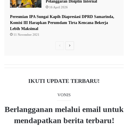
Pelanggaran Disiplin Internal
a
16 April 2026
L
a
Peresmian IPA Sungai Kapih Diapresiasi DPRD Samarinda,
k
Komisi III Harapkan Perumdam Tirta Kencana Bekerja
u
Lebih Maksimal
k
11 November 2021
a
n
P
N
P
r
e
e
e
x
n
y
v
t
e
i
p
IKUTI UPDATE TERBARU!
l
o
a
i
d
u
g
VONIS
i
s
e
k
Berlangganan melalui email untuk
p
a
n
a
mendapatkan berita terbaru!
g