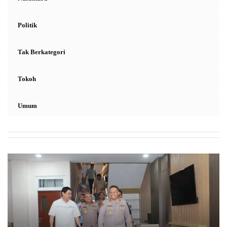
Politik
Tak Berkategori
Tokoh
Umum
K
a
p
o
l
r
e