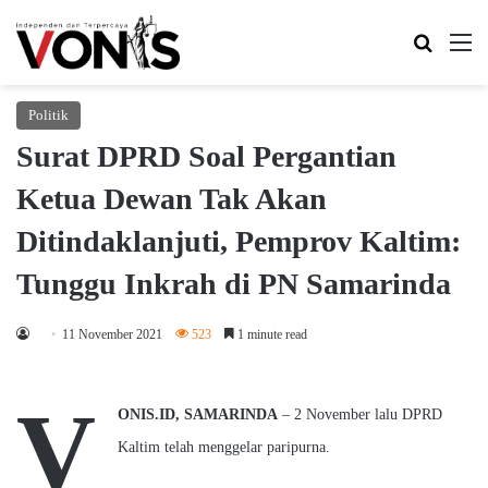
Search 
M
Politik
Surat DPRD Soal Pergantian
Ketua Dewan Tak Akan
Ditindaklanjuti, Pemprov Kaltim:
Tunggu Inkrah di PN Samarinda
11 November 2021
523
1 minute read
V
ONIS.ID, SAMARINDA
– 2 November lalu DPRD
Kaltim telah menggelar paripurna.