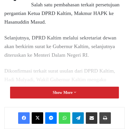
Salah satu pembahasan terkait persetujuan
pergantian Ketua DPRD Kaltim, Makmur HAPK ke
Hasanuddin Masud.
Selanjutnya, DPRD Kaltim melalui sekretariat dewan
akan berkirim surat ke Gubernur Kaltim, selanjutnya
diteruskan ke Menteri Dalam Negeri RI.
Dikonfirmasi terkait surat usulan dari DPRD Kaltim,
Hadi Mulyadi, Wakil Gubernur Kaltim mengaku
pihaknya belum menerima surat usulan tersebut.
Show More
“Pemprov Kaltim belum terima, karena di DPRD Kaltim
sendiri saat ini belum satu kata, ada yang WO, ada yang
Messenger
WhatsApp
Telegram
Share via Email
Print
menolak, ada yang masih pertanyakan prosesnya,” kata