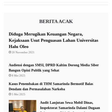
k
w
K
a
r
M
o
BERITA ACAK
i
n
n
o
t
l
Diduga Merugikan Keuangan Negara,
a
o
Kejaksaan Usut Penguasan Lahan Universitas
K
g
Halu Oleo
e
i
j
20 November 2021
n
a
y
k
a
Audiensi dengan SMSI, DPRD Kaltim Dorong Media Siber
s
Bangun Opini Publik yang Sehat
a
8 Mei 2025
a
n
Kasus Penembakan di THM Samarinda Bermotif Balas
S
Dendam dan Permasalahan Narkoba
e
5 Mei 2025
g
Audit Lanjutan Sewa Mobil Dinas,
e
Inspektorat Samarinda Dalami Dugaan
r