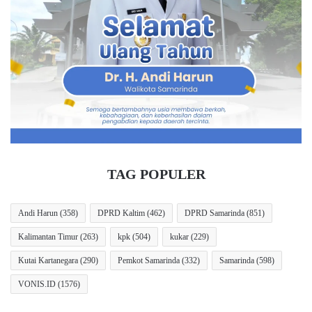
m
k
a
u
r
m
i
a
n
n
d
S
a
e
,
u
B
m
e
u
l
r
a
H
TAG POPULER
s
i
a
d
n
u
Andi Harun
(358)
DPRD Kaltim
(462)
DPRD Samarinda
(851)
M
p
Kalimantan Timur
(263)
kpk
(504)
kukar
(229)
a
,
h
S
Kutai Kartanegara
(290)
Pemkot Samarinda
(332)
Samarinda
(598)
a
i
s
m
VONIS.ID
(1576)
i
a
s