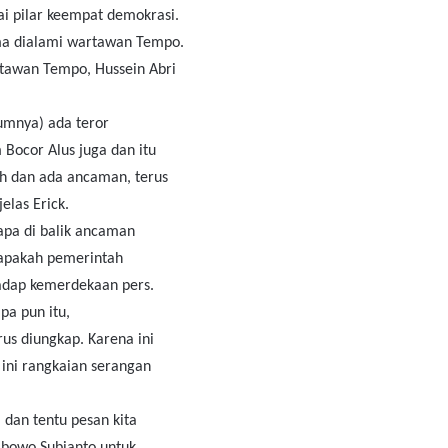
i pilar keempat demokrasi.
ma dialami wartawan Tempo.
rtawan Tempo, Hussein Abri
lumnya) ada teror
 Bocor Alus juga dan itu
ah dan ada ancaman, terus
elas Erick.
iapa di balik ancaman
n apakah pemerintah
adap kemerdekaan pers.
pa pun itu,
rus diungkap. Karena ini
t ini rangkaian serangan
 dan tentu pesan kita
abowo Subianto untuk