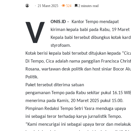
21 Maret 2025
524
2 minutes read
V
ONIS.ID
–
Kantor Tempo mendapat
kiriman kepala babi pada Rabu, 19 Maret
Kepala babi tersebut dibungkus kotak kardu
styrofoam.
Kotak berisi kepala babi tersebut ditujukan kepada “Cic
Di Tempo, Cica adalah nama panggilan Francisca Chris
Rosana, wartawan desk politik dan host siniar Bocor Al
Politik.
Paket tersebut diterima satuan
pengamanan Tempo pada Rabu sekitar pukul 16.15 WIB
menerima pada Kamis, 20 Maret 2025 pukul 15.00.
Pimpinan Redaksi Tempo Setri Yasra menduga upaya
ini sebagai teror terhadap karya jurnalistik Tempo.
“Kami mencurigai ini sebagai upaya teror dan melaku