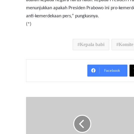
menunjukkan apakah Presiden Prabowo ini pro-kemerdek
anti-kemerdekaan pers,” pungkasnya.
(*)
Kepala babi
Komite
Facebook
K
a
j
a
t
i