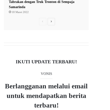
Tabrakan dengan Truk Tronton di Sempaja
Samarinda
18 Maret 2022
P
N
r
e
e
x
v
t
i
p
o
a
IKUTI UPDATE TERBARU!
u
g
s
e
VONIS
p
a
Berlangganan melalui email
g
untuk mendapatkan berita
e
terbaru!