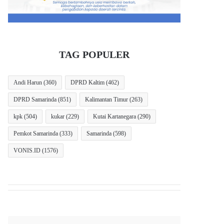
TAG POPULER
Andi Harun
(360)
DPRD Kaltim
(462)
DPRD Samarinda
(851)
Kalimantan Timur
(263)
kpk
(504)
kukar
(229)
Kutai Kartanegara
(290)
Pemkot Samarinda
(333)
Samarinda
(598)
VONIS.ID
(1576)