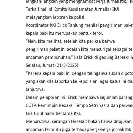
langkah-langkah yang menghambat kerja jurnalistik,” ka
Terkait hal ini Komite Keselamatan Jurnalis (KKJ)
melayangkan laporan ke polisi.
Koordinator KKJ Erick Tanjung menilai pengiriman pake
kepala babi itu merupakan bentuk teror.
“Nah, kita melihat, setelah kita periksa bahwa
pengiriman paket ini adalah kita mencurigai sebagai te
ancaman pembunuhan,” kata Erick di gedung Bareskrim 
Selatan, Jumat (21/3/2025).
“Karena kepala babi ini dengan telinganya sudah dipoto
yang akan kita laporkan ke kepolisian, agar kasus ini di
lanjutnya.
Dalam pelaporan ini, Erick membawa sejumlah barang
CCTV. Pemimpin Redaksi Tempo Setri Yasra dan perwak
Eka turut hadir bersama KKJ.
Menurutnya, serangan tersebut bukan hanya ditujukan t
ancaman teror itu juga terhadap kerja-kerja jurnalistik