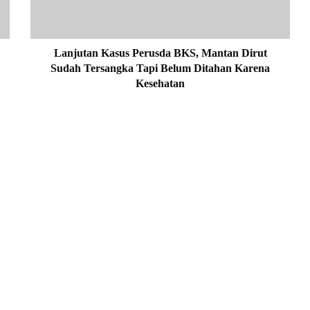
a
n
K
a
Lanjutan Kasus Perusda BKS, Mantan Dirut
s
Sudah Tersangka Tapi Belum Ditahan Karena
u
Kesehatan
s
P
e
r
u
s
d
a
B
K
S
,
M
a
n