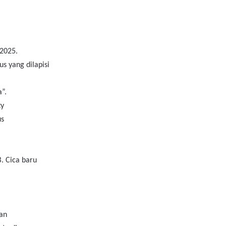
 2025.
s yang dilapisi
a”.
ty
us
. Cica baru
kan