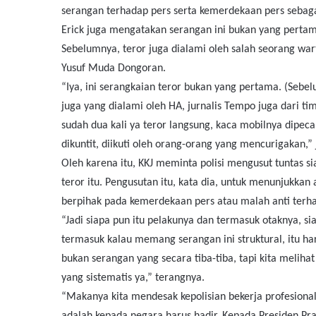
serangan terhadap pers serta kemerdekaan pers sebaga
Erick juga mengatakan serangan ini bukan yang perta
Sebelumnya, teror juga dialami oleh salah seorang wa
Yusuf Muda Dongoran.
“Iya, ini serangkaian teror bukan yang pertama. (Sebe
juga yang dialami oleh HA, jurnalis Tempo juga dari tim
sudah dua kali ya teror langsung, kaca mobilnya dipec
dikuntit, diikuti oleh orang-orang yang mencurigakan,” j
Oleh karena itu, KKJ meminta polisi mengusut tuntas s
teror itu. Pengusutan itu, kata dia, untuk menunjukka
berpihak pada kemerdekaan pers atau malah anti terh
“Jadi siapa pun itu pelakunya dan termasuk otaknya, sia
termasuk kalau memang serangan ini struktural, itu ha
bukan serangan yang secara tiba-tiba, tapi kita meliha
yang sistematis ya,” terangnya.
“Makanya kita mendesak kepolisian bekerja profesional
adalah kepada negara harus hadir. Kepada Presiden Pr