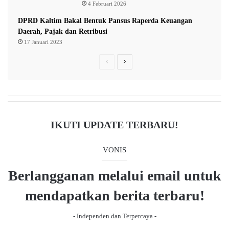
4 Februari 2026
a
n
DPRD Kaltim Bakal Bentuk Pansus Raperda Keuangan
S
Daerah, Pajak dan Retribusi
o
17 Januari 2023
s
P
N
i
a
r
e
l
e
x
i
v
t
s
a
i
p
IKUTI UPDATE TERBARU!
s
o
a
i
u
g
k
VONIS
e
s
e
M
Berlangganan melalui email untuk
p
a
a
s
mendapatkan berita terbaru!
y
g
a
- Independen dan Terpercaya -
e
r