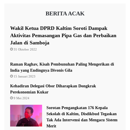
t
a
R
l
BERITA ACAK
e
t
v
i
i
m
Wakil Ketua DPRD Kaltim Soroti Dampak
s
D
Aktivitas Pemasangan Pipa Gas dan Perbaikan
i
o
Jalan di Samboja
J
r
a
o
31 Oktober 2022
d
n
w
g
Raman Raghav, Kisah Pembunuhan Paling Mengerikan di
a
S
India yang Endingnya Divonis Gila
l
e
15 Januari 2023
K
g
e
Kehadiran Delegasi Obor Diharapkan Dongkrak
e
g
Perekonomian Kukar
r
i
a
9 Mei 2024
a
L
Sorotan Pengangkatan 176 Kepala
t
a
Sekolah di Kaltim, Disdikbud Tegaskan
a
k
Tak Ada Intervensi dan Mengacu Sistem
n
u
Merit
k