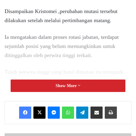
Disampaikan Kristomei ,perubahan mutasi tersebut
dilakukan setelah melalui pertimbangan matang.
Ia mengatakan dalam proses rotasi jabatan, terdapat
sejumlah posisi yang belum memungkinkan untuk
ditinggalkan oleh perwira tinggi terkait.
Tujuh perwira tinggi yang batal dimutasi itu termasuk
Letnan Jenderal Kunto Arief Wibowo.
Show More
“Dengan pertimbangan adanya tugas tugas yang masih
harus diselesaikan oleh pejabat saat ini dan
Messenger
WhatsApp
Telegram
Share via Email
Print
perkembangan situasi. Oleh karena itu, diputuskan untuk
menunda atau meralat perubahan tersebut,” ujar
Kristomei, Jumat (2/5).