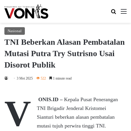
Search 
M
Nasional
TNI Beberkan Alasan Pembatalan
Mutasi Putra Try Sutrisno Usai
Disorot Publik
3 Mei 2025
522
1 minute read
V
ONIS.ID –
Kepala Pusat Penerangan
TNI Brigadir Jenderal Kristomei
Sianturi beberkan alasan pembatalan
mutasi tujuh perwira tinggi TNI.