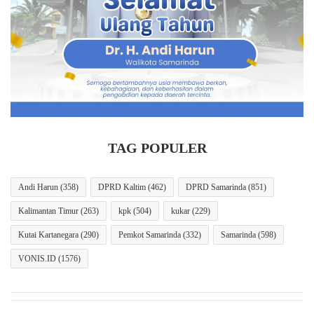
u
t
s
i
D
J
Letnan Jenderal Kunto Arief Wibowo
P
a
R
l
purnawirawan TNI
D
a
K
n
a
N
l
a
t
s
TAG POPULER
i
i
m
o
G
n
Andi Harun
(358)
DPRD Kaltim
(462)
DPRD Samarinda
(851)
e
a
Kalimantan Timur
(263)
kpk
(504)
kukar
(229)
l
l
a
,
Kutai Kartanegara
(290)
Pemkot Samarinda
(332)
Samarinda
(598)
r
D
R
P
VONIS.ID
(1576)
a
R
p
D
a
K