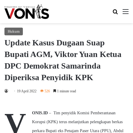
Search 
M
Hukum
Update Kasus Dugaan Suap
Bupati AGM, Viktor Yuan Ketua
DPC Demokrat Samarinda
Diperiksa Penyidik KPK
19 April 2022
526
1 minute read
V
ONIS.ID
–
Tim penyidik Komisi Pemberantasan
Korupsi (KPK) terus melanjutkan pelengkapan berkas
perkara Bupati eks Penajam Paser Utara (PPU), Abdul