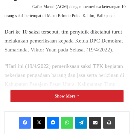
Gafur Masud (AGM) dengan memeriksa keterangan 10
orang saksi bertempat di Mako Brimob Polda Kaltim, Balikpapan.
Dari ke 10 saksi tersebut, tim penyidik diketahui turut
melakukan pemeriksaan kepada Ketua DPC Demokrat
Samarinda, Viktor Yuan pada Selasa, (19/4/2022).
“Hari ini (19/4/2022) pemeriksaan saksi TPK kegiatan
pekerjaan pengadaan barang dan jasa serta perizinan di
Kabupaten Penajam Paser Utara, Kalimantan Timur
tahun 2021-2022,” ujarnya.
Show More
“Untuk tersangka AGM,
pemeriksaan dilakukan di Mako Brimob
Messenger
WhatsApp
Telegram
Share via Email
Print
Polda Kaltim di Balikpapan,” lanjut Ali FIkri Plt Juru Bicara KPK
melalui siaran tertulisnya.