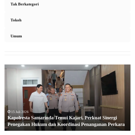
Tak Berkategori
Tokoh
Umum
K
a
p
o
l
r
e
s
15 Juli 2026
Kapolresta Samarinda Temui Kajari, Perkuat Sinergi
t
Penegakan Hukum dan Koordinasi Penanganan Perkara
a
S