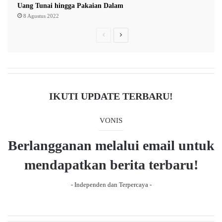
Uang Tunai hingga Pakaian Dalam
(redaksi)
8 Agustus 2022
P
N
r
e
Abdul Gafur Masud
AGM
e
x
Demokrat Samarinda
v
t
i
p
komisi pemberantasan korupsi
kpk
IKUTI UPDATE TERBARU!
o
a
Viktor Yuan
VONIS.ID
u
g
VONIS
s
e
Berlangganan melalui email untuk
p
a
mendapatkan berita terbaru!
g
- Independen dan Terpercaya -
e