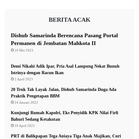
y
Jakarta dan wilayah Kalimantan Timur,” ujar Wakil
y
s
Ketua KPK Alexander Marwata.
a
i
BERITA ACAK
k
a
S
a
Dishub Samarinda Berencana Pasang Portal
w
Permanen di Jembatan Mahkota II
i
10 Mei 2023
t
M
e
Demi Nikahi Adik Ipar, Pria Asal Lampung Nekat Bunuh
n
Istrinya dengan Racun Ikan
t
2 April 2023
a
20 Truk Tak Layak Jalan, Dishub Samarinda Duga Ada
h
Praktik Pengetapan BBM
24 Januari 2023
Kunjungi Rumah Kapolri, Eks Penyidik KPK Nilai Firli
Bahuri Sedang Ketakutan
19 April 2023
PRT di Balikpapan Tega Aniaya Tiga Anak Majikan, Curi