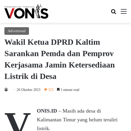
Search 
M
Advertorial
Wakil Ketua DPRD Kaltim
Sarankan Pemda dan Pemprov
Kerjasama Jamin Ketersediaan
Listrik di Desa
26 Oktober 2023
525
1 minute read
V
ONIS.ID
– Masih ada desa di
Kalimantan Timur yang belum teraliri
listrik.