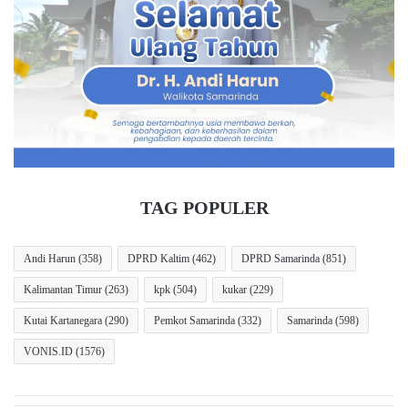
k
P
y
R
DPRD Kaltim
Muhammad Samsun
a
D
n
K
pembangkit listrik tenaga surya
PLTS
g
a
T
l
teraliri listrik
e
t
r
i
s
m
o
D
h
o
TAG POPULER
o
r
r
o
d
n
Andi Harun
(358)
DPRD Kaltim
(462)
DPRD Samarinda
(851)
i
g
Kalimantan Timur
(263)
kpk
(504)
kukar
(229)
I
D
n
e
Kutai Kartanegara
(290)
Pemkot Samarinda
(332)
Samarinda
(598)
d
s
o
a
VONIS.ID
(1576)
n
d
e
i
s