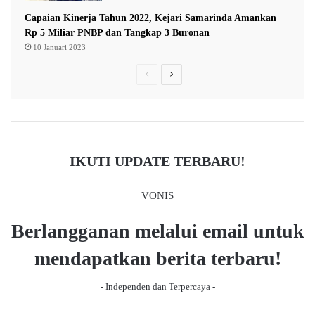
t
Capaian Kinerja Tahun 2022, Kejari Samarinda Amankan
a
Rp 5 Miliar PNBP dan Tangkap 3 Buronan
10 Januari 2023
P
N
r
e
e
x
v
t
i
p
IKUTI UPDATE TERBARU!
o
a
u
g
VONIS
s
e
Berlangganan melalui email untuk
p
a
mendapatkan berita terbaru!
g
- Independen dan Terpercaya -
e