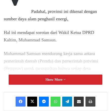
Padahal, provinsi ini dikenal dengan
sumber daya alam penghasil energi,
Hal ini mendapat sorotan dari Wakil Ketua DPRD
Kaltim, Muhammad Samsun.
Muhammad Samsun mendorong kerja sama antara
pemerintah daerah (Pemda) dan pemerintah provinsi
(Pemprov) untuk memastikan bahwa setiap desa
mendapatkan akses listrik yang layak.
Show More
“Kerja sama adalah kunci untuk mengatasi masalah
listrik ini,” ujar Muhammad Samsun.
Messenger
WhatsApp
Telegram
Share via Email
Print
Menurutnya, salah satu alternatif yang perlu dilakukan