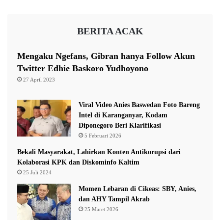
K
i
u
a
k
BERITA ACAK
a
r
J
Mengaku Ngefans, Gibran hanya Follow Akun
a
Twitter Edhie Baskoro Yudhoyono
d
27 April 2023
i
D
e
Viral Video Anies Baswedan Foto Bareng
s
Intel di Karanganyar, Kodam
t
Diponegoro Beri Klarifikasi
i
5 Februari 2026
n
Bekali Masyarakat, Lahirkan Konten Antikorupsi dari
a
Kolaborasi KPK dan Diskominfo Kaltim
s
25 Juli 2024
i
W
Momen Lebaran di Cikeas: SBY, Anies,
i
dan AHY Tampil Akrab
s
25 Maret 2026
a