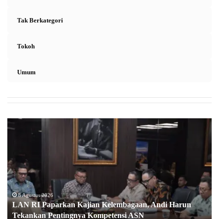
Tak Berkategori
Tokoh
Umum
L
A
N
R
I
P
a
p
8 Agustus 2026
LAN RI Paparkan Kajian Kelembagaan, Andi Harun
a
Tekankan Pentingnya Kompetensi ASN
r