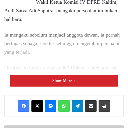
Wakil Ketua Komisi IV DPRD Kaltim,
Andi Satya Adi Saputra, mengaku persoalan itu bukan
hal baru.
Ia mengaku sebelum menjadi anggota dewan, ia pernah
bertugas sebagai Dokter sehingga mengetahui persoalan
yang terjadi.
“Kaltim itu butuh sekitar 4.000 Dokter, sementara saat
ini baru tersedia separuhnya. Itu pun sebarannya tidak
Show More
merata,” ujar Andi, belum lama ini.
Guna mengatasi hal itu, ia mendorong pemerintah
Messenger
WhatsApp
Telegram
Share via Email
Print
menyusun dua skema solusi.
Dalam jangka pendek, kemitraan dengan kampus-