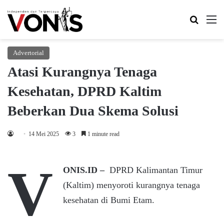
Search 
M
Advertorial
Atasi Kurangnya Tenaga
Kesehatan, DPRD Kaltim
Beberkan Dua Skema Solusi
14 Mei 2025
3
1 minute read
V
ONIS.ID –
DPRD Kalimantan Timur
(Kaltim) menyoroti kurangnya tenaga
kesehatan di Bumi Etam.