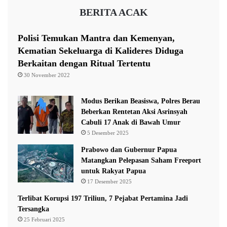
u
r
BERITA ACAK
m
o
v
S
Polisi Temukan Mantra dan Kemenyan,
e
Kematian Sekeluarga di Kalideres Diduga
g
Berkaitan dengan Ritual Tertentu
e
30 November 2022
r
a
T
Modus Berikan Beasiswa, Polres Berau
u
Beberkan Rentetan Aksi Asrinsyah
r
Cabuli 17 Anak di Bawah Umur
u
5 Desember 2025
n
Prabowo dan Gubernur Papua
T
Matangkan Pelepasan Saham Freeport
a
untuk Rakyat Papua
n
17 Desember 2025
g
a
Terlibat Korupsi 197 Triliun, 7 Pejabat Pertamina Jadi
n
Tersangka
25 Februari 2025