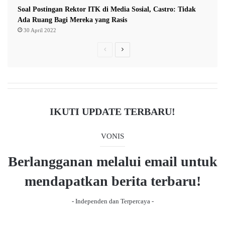
Soal Postingan Rektor ITK di Media Sosial, Castro: Tidak
Ada Ruang Bagi Mereka yang Rasis
30 April 2022
P
N
r
e
e
x
v
t
i
p
IKUTI UPDATE TERBARU!
o
a
u
g
VONIS
s
e
Berlangganan melalui email untuk
p
a
mendapatkan berita terbaru!
g
- Independen dan Terpercaya -
e