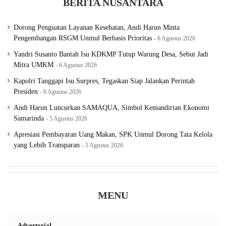
BERITA NUSANTARA
u
S
e
Dorong Penguatan Layanan Kesehatan, Andi Harun Minta
k
Pengembangan RSGM Unmul Berbasis Prioritas
6 Agustus 2026
p
Yandri Susanto Bantah Isu KDKMP Tutup Warung Desa, Sebut Jadi
r
Mitra UMKM
6 Agustus 2026
o
v
Kapolri Tanggapi Isu Surpres, Tegaskan Siap Jalankan Perintah
Presiden
6 Agustus 2026
Andi Harun Luncurkan SAMAQUA, Simbol Kemandirian Ekonomi
Samarinda
5 Agustus 2026
Apresiasi Pembayaran Uang Makan, SPK Unmul Dorong Tata Kelola
yang Lebih Transparan
5 Agustus 2026
MENU
Advertorial