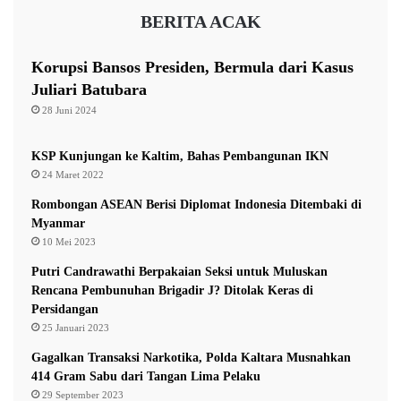
s
BERITA ACAK
i
u
Itu artinya, banyak burung walet yang betah tinggal di
n
Korupsi Bansos Presiden, Bermula dari Kasus
Kaltim,” tegasnya.
(MU/ADV/Diskominfo Kaltim)
,
Juliari Batubara
B
28 Juni 2024
K
D
Hadi Mulyadi
Kalimantan Timur
kaltim
K
KSP Kunjungan ke Kaltim, Bahas Pembangunan IKN
a
24 Maret 2022
l
Rombongan ASEAN Berisi Diplomat Indonesia Ditembaki di
t
Myanmar
i
10 Mei 2023
m
S
Putri Candrawathi Berpakaian Seksi untuk Muluskan
e
Rencana Pembunuhan Brigadir J? Ditolak Keras di
b
Persidangan
u
25 Januari 2023
t
Gagalkan Transaksi Narkotika, Polda Kaltara Musnahkan
S
414 Gram Sabu dari Tangan Lima Pelaku
e
29 September 2023
l