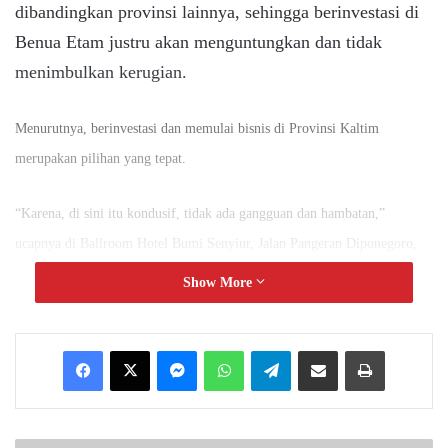
dibandingkan provinsi lainnya, sehingga berinvestasi di
Benua Etam justru akan menguntungkan dan tidak
menimbulkan kerugian.
Menurutnya, berinvestasi dan memulai bisnis di Provinsi Kaltim
merupakan pilihan yang tepat.
“Karena, di sini itu kondusif, tidak ada gangguan dan hambatan,”
ucapnya di Ballroom Hotel Bumi Senyiur, Jalan Pangeran Diponegoro,
Kota Samarinda, Kamis (28/7/2022).
Show More
Hal tersebut terlihat pada awal mula terjadinya pandemi Covid-19 di
Messenger
WhatsApp
Telegram
Share via Email
Print
tahun 2020-2021.
Saat itu, Kaltim melakukan ekspor terbesar kedua dari 34 provinsi yang
ada di Indonesia.