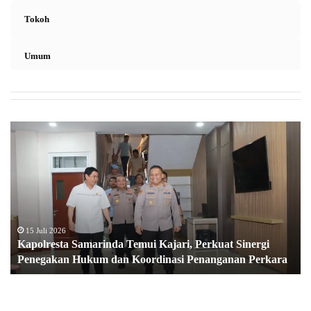
Tokoh
Umum
K
a
p
o
l
r
e
s
15 Juli 2026
Kapolresta Samarinda Temui Kajari, Perkuat Sinergi
t
Penegakan Hukum dan Koordinasi Penanganan Perkara
a
S
a
m