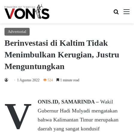
Search 
M
Advertorial
Berinvestasi di Kaltim Tidak
Menimbulkan Kerugian, Justru
Menguntungkan
1 Agustus 2022
524
1 minute read
V
ONIS.ID, SAMARINDA –
Wakil
Gubernur Hadi Mulyadi mengatakan
bahwa Kalimantan Timur merupakan
daerah yang sangat kondusif