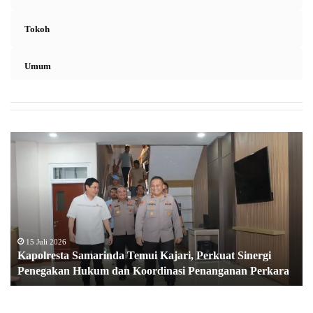
Tokoh
Umum
K
a
p
o
l
r
e
s
15 Juli 2026
Kapolresta Samarinda Temui Kajari, Perkuat Sinergi
t
Penegakan Hukum dan Koordinasi Penanganan Perkara
a
S
a