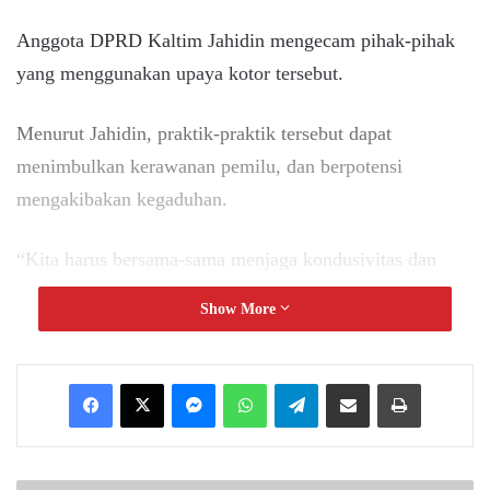
Anggota DPRD Kaltim Jahidin mengecam pihak-pihak
yang menggunakan upaya kotor tersebut.
Menurut Jahidin, praktik-praktik tersebut dapat
menimbulkan kerawanan pemilu, dan berpotensi
mengakibakan kegaduhan.
“Kita harus bersama-sama menjaga kondusivitas dan
stabilitas politik di Kaltim, terutama menjelang Pemilu
Show More
2024 yang akan menjadi momentum penting bagi
demokrasi,” ungkap Jahidin.
Messenger
WhatsApp
Telegram
Share via Email
Print
Jahidin berharap, semua elemen masyarakat dapat
bersinergi dan berkolaborasi untuk menciptakan suasana
Pemilu 2024 yang damai, aman, dan demokratis di