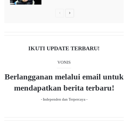
m
b
P
N
a
r
e
n
g
e
x
u
v
t
n
i
p
a
IKUTI UPDATE TERBARU!
n
o
a
u
g
VONIS
s
e
Berlangganan melalui email untuk
p
a
mendapatkan berita terbaru!
g
- Independen dan Terpercaya -
e