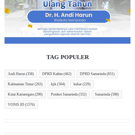
i
r
S
l
a
u
m
D
a
u
r
k
i
u
n
n
d
g
TAG POPULER
a
a
n
P
Andi Harun
(358)
DPRD Kaltim
(462)
DPRD Samarinda
(851)
u
Kalimantan Timur
(263)
kpk
(504)
kukar
(229)
s
a
Kutai Kartanegara
(290)
Pemkot Samarinda
(332)
Samarinda
(598)
t
u
VONIS.ID
(1576)
n
t
u
k