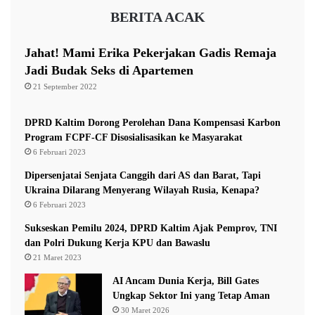
P
BERITA ACAK
e
r
c
Jahat! Mami Erika Pekerjakan Gadis Remaja
e
Jadi Budak Seks di Apartemen
p
21 September 2022
a
t
a
DPRD Kaltim Dorong Perolehan Dana Kompensasi Karbon
n
Program FCPF-CF Disosialisasikan ke Masyarakat
P
6 Februari 2023
e
Dipersenjatai Senjata Canggih dari AS dan Barat, Tapi
m
Ukraina Dilarang Menyerang Wilayah Rusia, Kenapa?
e
6 Februari 2023
r
a
Sukseskan Pemilu 2024, DPRD Kaltim Ajak Pemprov, TNI
t
dan Polri Dukung Kerja KPU dan Bawaslu
a
21 Maret 2023
a
AI Ancam Dunia Kerja, Bill Gates
n
Ungkap Sektor Ini yang Tetap Aman
P
30 Maret 2026
e