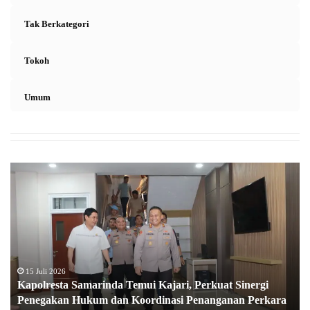
Tak Berkategori
Tokoh
Umum
K
a
p
o
l
r
e
s
15 Juli 2026
Kapolresta Samarinda Temui Kajari, Perkuat Sinergi
t
Penegakan Hukum dan Koordinasi Penanganan Perkara
a