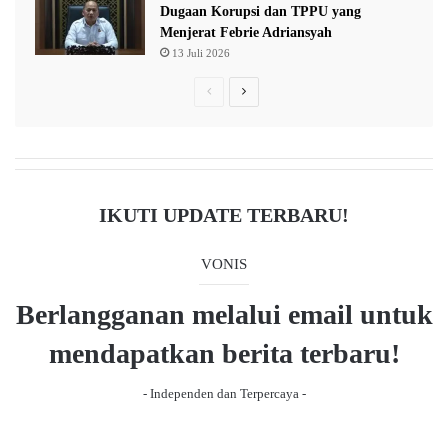
Dugaan Korupsi dan TPPU yang
Menjerat Febrie Adriansyah
13 Juli 2026
P
N
r
e
e
x
v
t
i
p
IKUTI UPDATE TERBARU!
o
a
u
g
VONIS
s
e
Berlangganan melalui email untuk
p
a
mendapatkan berita terbaru!
g
- Independen dan Terpercaya -
e