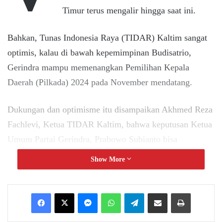
Timur terus mengalir hingga saat ini.
Bahkan, Tunas Indonesia Raya (TIDAR) Kaltim sangat
optimis, kalau di bawah kepemimpinan Budisatrio,
Gerindra mampu memenangkan Pemilihan Kepala
Daerah (Pilkada) 2024 pada November mendatang.
Dukungan dan optimisme itu disampaikan Akhmed Reza
Fachlevi, Ketua TIDAR Kaltim, bahwa keputusan Ketua
Umum Partai Gerindra, Prabowo Subianto bisa
diibaratkan angin segar akan perubahan yang lebih
Show More
positif, hingga kemenangan partai berlambang kepala
garuda di Bumi Mulawarman.
Messenger
WhatsApp
Telegram
Share via Email
Print
“Saya meyakini bahwa keputusan Pak Prabowo ini untuk