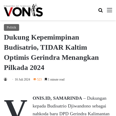
Search 
M
Politik
Dukung Kepemimpinan
Budisatrio, TIDAR Kaltim
Optimis Gerindra Menangkan
Pilkada 2024
16 Juli 2024
523
1 minute read
V
ONIS.ID, SAMARINDA
– Dukungan
kepada Budisatrio Djiwandono sebagai
nahkoda baru DPD Gerindra Kalimantan