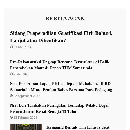
m
M
e
Akhmed Reza
Akhmed Reza Fachlevi
BERITA ACAK
g
a
Budisatrio
DPD Gerindra
K
Sidang Praperadilan Gratifikasi Firli Bahuri,
u
Tunas Indonesia Raya
Lanjut atau Dihentikan?
n
31 Mei 2023
i
n
g
Pra-Rekonstruksi Ungkap Rencana Terstruktur di Balik
a
Penembakan Maut di Depan THM Samarinda
n
7 Mei 2025
Soal Penertiban Lapak PKL di Tepian Mahakam, DPRD
Samarinda Minta Pemkot Bahas Bersama Para Pedagang
28 September 2022
Niat Beri Tembakan Peringatan Terhadap Pelaku Begal,
Peluru Justru Kenai Remaja 13 Tahun
13 Februari 2024
Kejagung Bentuk Tim Khusus Usut