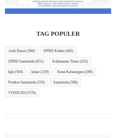
TAG POPULER
Andi Harun
(360)
DPRD Kaltim
(462)
DPRD Samarinda
(851)
Kalimantan Timur
(263)
kpk
(504)
kukar
(229)
Kutai Kartanegara
(290)
Pemkot Samarinda
(333)
Samarinda
(598)
VONIS.ID
(1576)