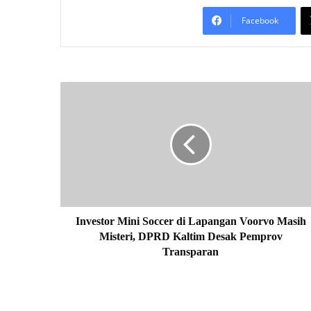
Facebook
I
n
v
e
s
t
o
r
M
i
Investor Mini Soccer di Lapangan Voorvo Masih
n
Misteri, DPRD Kaltim Desak Pemprov
i
Transparan
S
o
c
c