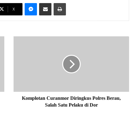
Messenger
Share via Email
Print
X
K
o
m
p
l
o
t
a
n
C
Komplotan Curanmor Diringkus Polres Berau,
u
Salah Satu Pelaku di Dor
r
a
n
m
o