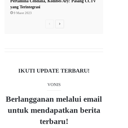
Pertamina Cendana, Kombes Ary: Pasang CCTV
yang Terintegrasi
9 Maret 2023
P
N
r
e
e
x
v
t
i
p
o
a
IKUTI UPDATE TERBARU!
u
g
s
e
VONIS
p
a
Berlangganan melalui email
g
untuk mendapatkan berita
e
terbaru!