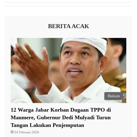
D
t
a
n
a
BERITA ACAK
A
P
B
D
D
i
j
a
n
j
i
Hukum
k
a
12 Warga Jabar Korban Dugaan TPPO di
n
u
Maumere, Gubernur Dedi Mulyadi Turun
n
Tangan Lakukan Penjemputan
t
24 Februari 2026
u