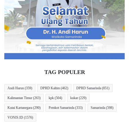
S
n
e
B
b
P
u
J
t
S
K
K
e
e
r
t
a
e
p
n
S
a
e
g
TAG POPULER
b
a
a
k
b
e
Andi Harun
(359)
DPRD Kaltim
(462)
DPRD Samarinda
(851)
k
r
Kalimantan Timur
(263)
kpk
(504)
kukar
(229)
a
j
n
a
Kutai Kartanegara
(290)
Pemkot Samarinda
(333)
Samarinda
(598)
M
a
a
n
VONIS.ID
(1576)
c
,
e