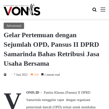
Search 
M
Advertorial
Gelar Pertemuan dengan
Sejumlah OPD, Pansus II DPRD
Samarinda Bahas Retribusi Jasa
Usaha Bersama
7 Juni 2022
524
1 minute read
V
ONIS.ID
– Panitia Khusus (Pansus) II DPRD
Samarinda menggelar rapat dengan organisasi
pemerintah daerah (OPD) terkait untuk membahas