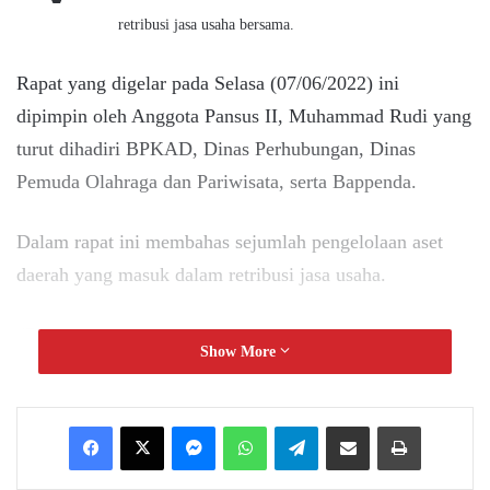
retribusi jasa usaha bersama.
Rapat yang digelar pada Selasa (07/06/2022) ini
dipimpin oleh Anggota Pansus II, Muhammad Rudi yang
turut dihadiri BPKAD, Dinas Perhubungan, Dinas
Pemuda Olahraga dan Pariwisata, serta Bappenda.
Dalam rapat ini membahas sejumlah pengelolaan aset
daerah yang masuk dalam retribusi jasa usaha.
“Pertemuan ini kita bahas perubahan-perubahan yang
Show More
dituangkan dalam perda, harapannya perda ini nantinya
semakin maksimal penerapannya,” ujar Muhammad
Messenger
WhatsApp
Telegram
Share via Email
Print
Rudi.