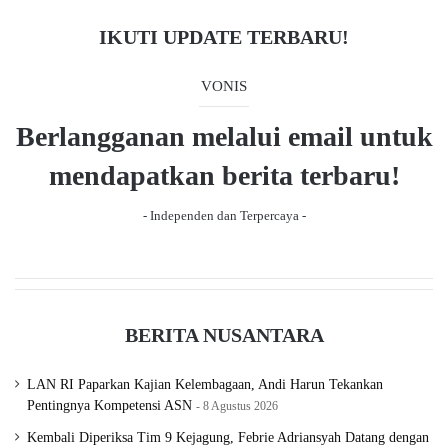
i
p
IKUTI UPDATE TERBARU!
o
a
u
g
VONIS
s
e
Berlangganan melalui email untuk
p
a
mendapatkan berita terbaru!
g
- Independen dan Terpercaya -
e
BERITA NUSANTARA
LAN RI Paparkan Kajian Kelembagaan, Andi Harun Tekankan
Pentingnya Kompetensi ASN
8 Agustus 2026
Kembali Diperiksa Tim 9 Kejagung, Febrie Adriansyah Datang dengan