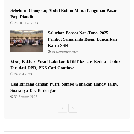
k
B
Sebelum Dibongkar, Abdul Rohim Minta Bangunan Pasar
a
Pagi Diaudit
y
23 Oktober 2023
a
Salurkan Bansos Non-Tunai 2025,
r
Pemkot Samarinda Resmi Luncurkan
T
Kartu SSN
u
16 November 2025
n
g
Viral, Bokhari Yusuf Lakukan KDRT ke Istri Kedua, Undur
g
Diri dari DPR, PKS Cari Gantinya
a
24 Mei 2023
k
Usai Bincang dengan Putri, Sambo Gunakan Handy Talky,
a
Suaranya Tak Terdengar
n
30 Agustus 2022
P
N
r
e
e
x
v
t