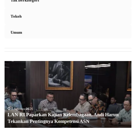
Tak Berkategori
Tokoh
Umum
L
A
N
R
I
P
a
p
8 Agustus 2026
LAN RI Paparkan Kajian Kelembagaan, Andi Harun
a
Tekankan Pentingnya Kompetensi ASN
r
k
a