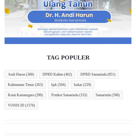
u
d
a
i
J
B
e
a
n
l
a
i
z
k
a
p
h
a
TAG POPULER
B
p
e
a
r
n
Andi Harun
(360)
DPRD Kaltim
(462)
DPRD Samarinda
(851)
h
,
Kalimantan Timur
(263)
kpk
(504)
kukar
(229)
a
B
s
a
Kutai Kartanegara
(290)
Pemkot Samarinda
(333)
Samarinda
(598)
i
h
l
a
VONIS.ID
(1576)
D
s
i
R
t
a
e
n