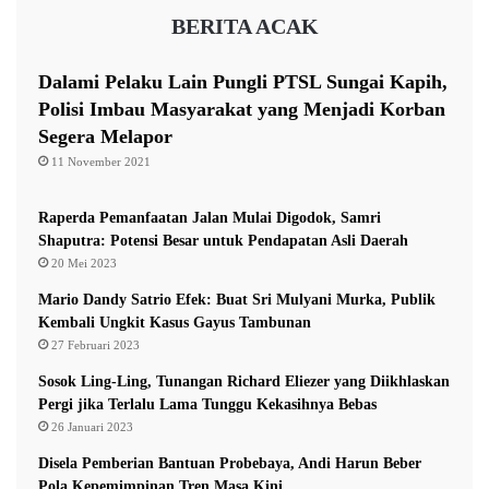
m
c
BERITA ACAK
u
a
k
n
a
g
Dalami Pelaku Lain Pungli PTSL Sungai Kapih,
n
a
Polisi Imbau Masyarakat yang Menjadi Korban
n
Segera Melapor
4
11 November 2021
P
e
r
Raperda Pemanfaatan Jalan Mulai Digodok, Samri
p
Shaputra: Potensi Besar untuk Pendapatan Asli Daerah
r
20 Mei 2023
e
Mario Dandy Satrio Efek: Buat Sri Mulyani Murka, Publik
s
Kembali Ungkit Kasus Gayus Tambunan
T
27 Februari 2023
e
n
Sosok Ling-Ling, Tunangan Richard Eliezer yang Diikhlaskan
t
Pergi jika Terlalu Lama Tunggu Kekasihnya Bebas
a
26 Januari 2023
n
g
Disela Pemberian Bantuan Probebaya, Andi Harun Beber
I
Pola Kepemimpinan Tren Masa Kini