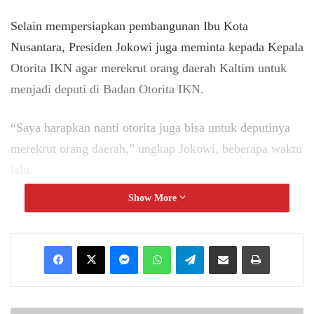
Selain mempersiapkan pembangunan Ibu Kota
Nusantara, Presiden Jokowi juga meminta kepada Kepala
Otorita IKN agar merekrut orang daerah Kaltim untuk
menjadi deputi di Badan Otorita IKN.
“Saya harapkan nanti otorita juga bisa untuk deputinya
merekrut orang daerah,” ungkap Jokowi, beberapa waktu
lalu.
Show More
Presiden menginginkan, adanya pelibatan tokoh-tokoh
lokal dalam membangun ibu kota negara di Sepaku.
Messenger
WhatsApp
Telegram
Share via Email
Print
“Sehingga keterlibatan masyarakat di daerah betul-betul
kita libatkan,” sambutnya.