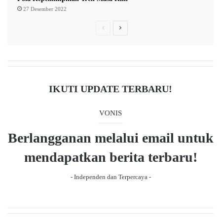
K
27 Desember 2022
N
P
N
r
e
e
x
v
t
i
p
IKUTI UPDATE TERBARU!
o
a
u
g
VONIS
s
e
Berlangganan melalui email untuk
p
a
mendapatkan berita terbaru!
g
- Independen dan Terpercaya -
e