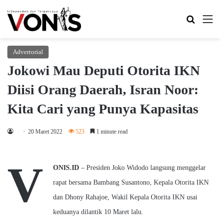
Search 
M
Advertorial
Jokowi Mau Deputi Otorita IKN
Diisi Orang Daerah, Isran Noor:
Kita Cari yang Punya Kapasitas
20 Maret 2022
523
1 minute read
V
ONIS.ID
–
Presiden Joko Widodo langsung menggelar
rapat bersama Bambang Susantono, Kepala Otorita IKN
dan Dhony Rahajoe, Wakil Kepala Otorita IKN usai
keduanya dilantik 10 Maret lalu.