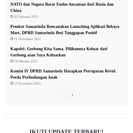
NATO dan Negara Barat Endus Ancaman dari Rusia dan
e
a
China
m
l
b
20 Februari 2023
i
a
T
Pemkot Samarinda Rencanakan Launching Aplikasi Bebaya
k
u
Mart, DPRD Samarinda Beri Tanggapan Positif
o
r
11 November 2021
u
Kapolri: Gerbong Kita Sama, Pilihannya Keluar dari
n
Gerbong atau Saya Keluarkan
L
e
19 Oktober 2022
v
Komisi IV DPRD Samarinda Harapkan Percepatan Revisi
e
Perda Perlindungan Anak
l
15 November 2021
P
N
r
e
e
x
v
t
i
p
IKUTI UPDATE TERBARU!