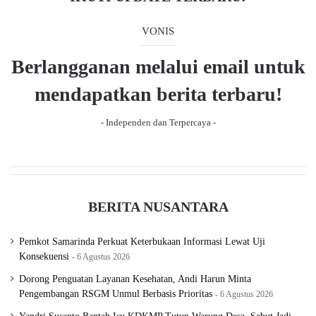
o
a
u
g
VONIS
s
e
Berlangganan melalui email untuk
p
a
mendapatkan berita terbaru!
g
- Independen dan Terpercaya -
e
BERITA NUSANTARA
Pemkot Samarinda Perkuat Keterbukaan Informasi Lewat Uji
Konsekuensi
6 Agustus 2026
Dorong Penguatan Layanan Kesehatan, Andi Harun Minta
Pengembangan RSGM Unmul Berbasis Prioritas
6 Agustus 2026