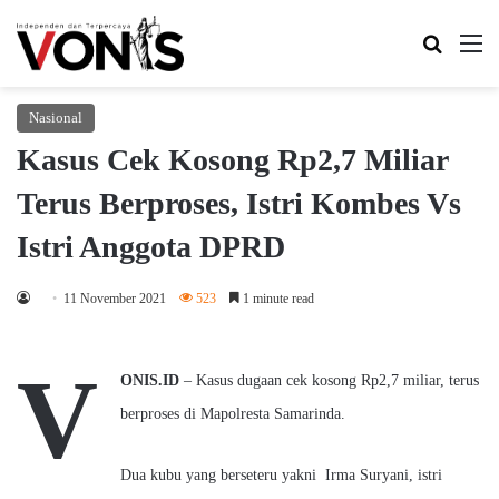
Search 
M
Nasional
Kasus Cek Kosong Rp2,7 Miliar
Terus Berproses, Istri Kombes Vs
Istri Anggota DPRD
11 November 2021
523
1 minute read
V
ONIS.ID
– Kasus dugaan cek kosong Rp2,7 miliar, terus
berproses di Mapolresta Samarinda.
Dua kubu yang berseteru yakni Irma Suryani, istri