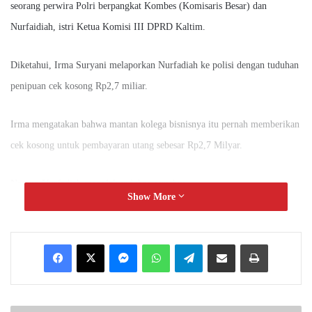
seorang perwira Polri berpangkat Kombes (Komisaris Besar) dan
Nurfaidiah, istri Ketua Komisi III DPRD Kaltim.
Diketahui, Irma Suryani melaporkan Nurfadiah ke polisi dengan tuduhan
penipuan cek kosong Rp2,7 miliar.
Irma mengatakan bahwa mantan kolega bisnisnya itu pernah memberikan
cek kosong untuk pembayaran utang sebesar Rp2,7 Milyar.
Namun Nurfadiah menolak tuduhan tersebut.
Show More
Nurfadiah dan suaminya malah berbalik bertanya, dari mana cek yang
dipegang Irma itu diperoleh.
Messenger
WhatsApp
Telegram
Share via Email
Print
Kasus dua kubu itu kini bergulir di tangan penyidik kepolisian.