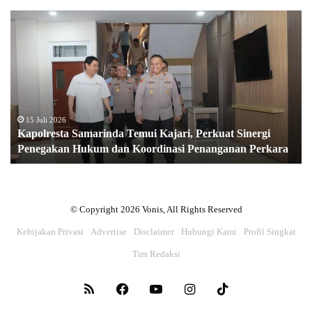
K
a
p
o
l
r
e
s
15 Juli 2026
Kapolresta Samarinda Temui Kajari, Perkuat Sinergi
t
Penegakan Hukum dan Koordinasi Penanganan Perkara
a
S
a
m
a
© Copyright 2026 Vonis, All Rights Reserved
r
Kebijakan Privasi
Advertise
Disclaimer
Hubungi Kami
Profil Singkat
i
n
Tim Redaksi
d
a
RSS
Facebook
YouTube
Instagram
TikTok
T
e