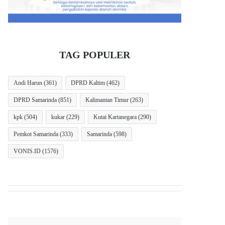
TAG POPULER
Andi Harun
(361)
DPRD Kaltim
(462)
DPRD Samarinda
(851)
Kalimantan Timur
(263)
kpk
(504)
kukar
(229)
Kutai Kartanegara
(290)
Pemkot Samarinda
(333)
Samarinda
(598)
VONIS.ID
(1576)