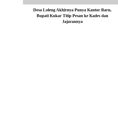
n
g
Desa Loleng Akhirnya Punya Kantor Baru,
A
Bupati Kukar Titip Pesan ke Kades dan
k
Jajarannya
h
i
r
n
y
a
P
u
n
y
a
K
a
n
t
o
r