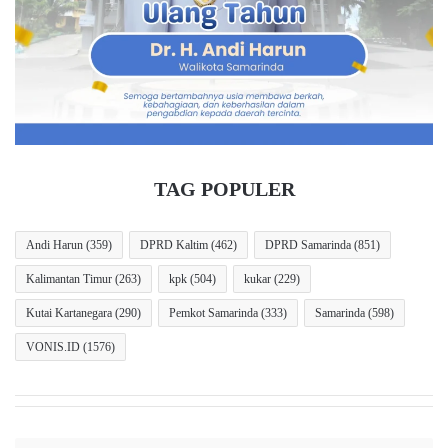
l
r
a
n
m
a
K
v
a
i
s
a
u
n
s
T
I
e
TAG POPULER
n
k
v
a
e
n
Andi Harun
(359)
DPRD Kaltim
(462)
DPRD Samarinda
(851)
s
k
Kalimantan Timur
(263)
kpk
(504)
kukar
(229)
t
a
a
n
Kutai Kartanegara
(290)
Pemkot Samarinda
(333)
Samarinda
(598)
s
S
i
i
VONIS.ID
(1576)
B
n
o
e
d
r
o
g