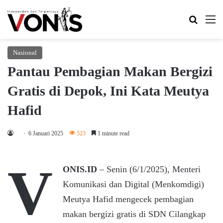
Search 
M
Nasional
Pantau Pembagian Makan Bergizi
Gratis di Depok, Ini Kata Meutya
Hafid
6 Januari 2025
523
1 minute read
V
ONIS.ID
– Senin (6/1/2025), Menteri
Komunikasi dan Digital (Menkomdigi)
Meutya Hafid mengecek pembagian
makan bergizi gratis di SDN Cilangkap