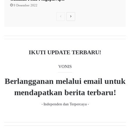
r
9 Desember 2022
a
P
N
h
r
e
e
x
v
t
i
p
IKUTI UPDATE TERBARU!
o
a
u
g
VONIS
s
e
Berlangganan melalui email untuk
p
a
mendapatkan berita terbaru!
g
- Independen dan Terpercaya -
e