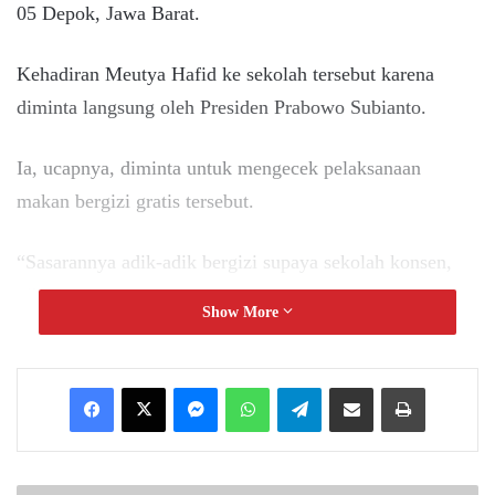
05 Depok, Jawa Barat.
Kehadiran Meutya Hafid ke sekolah tersebut karena
diminta langsung oleh Presiden Prabowo Subianto.
Ia, ucapnya, diminta untuk mengecek pelaksanaan
makan bergizi gratis tersebut.
“Sasarannya adik-adik bergizi supaya sekolah konsen,
nilai lebih bagus,” ujar Meutya kepada siswa.
Show More
Meutya tampak membagikan langsung makanan bergizi
gratis kepada para siswa.
Messenger
WhatsApp
Telegram
Share via Email
Print
Makanan itu terlihat disajikan dengan wadah stainless
steel.