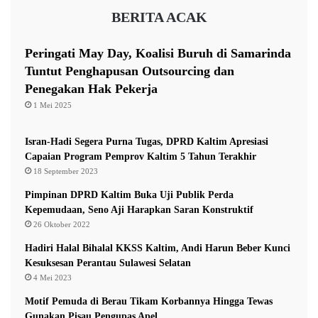
n
i
BERITA ACAK
g
P
e
m
Peringati May Day, Koalisi Buruh di Samarinda
e
Tuntut Penghapusan Outsourcing dan
r
Penegakan Hak Pekerja
i
1 Mei 2025
n
t
a
Isran-Hadi Segera Purna Tugas, DPRD Kaltim Apresiasi
h
Capaian Program Pemprov Kaltim 5 Tahun Terakhir
P
18 September 2023
u
Pimpinan DPRD Kaltim Buka Uji Publik Perda
s
Kepemudaan, Seno Aji Harapkan Saran Konstruktif
a
26 Oktober 2022
t
d
Hadiri Halal Bihalal KKSS Kaltim, Andi Harun Beber Kunci
a
Kesuksesan Perantau Sulawesi Selatan
n
4 Mei 2023
D
a
Motif Pemuda di Berau Tikam Korbannya Hingga Tewas
e
Gunakan Pisau Pengupas Apel