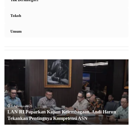
Tokoh
Umum
L
A
N
R
I
P
a
p
8 Agustus 2026
LAN RI Paparkan Kajian Kelembagaan, Andi Harun
a
Tekankan Pentingnya Kompetensi ASN
r
k
a