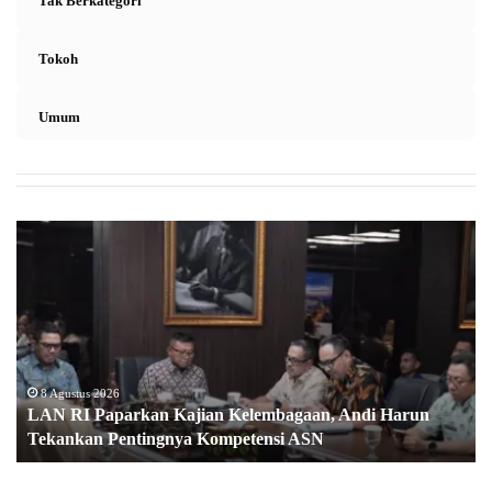
Tak Berkategori
Tokoh
Umum
L
A
N
R
I
P
a
p
8 Agustus 2026
LAN RI Paparkan Kajian Kelembagaan, Andi Harun
a
Tekankan Pentingnya Kompetensi ASN
r
k
a