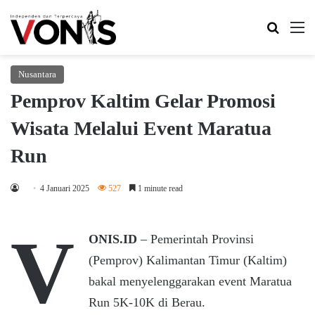
Search 
M
Nusantara
Pemprov Kaltim Gelar Promosi
Wisata Melalui Event Maratua
Run
4 Januari 2025
527
1 minute read
V
ONIS.ID
– Pemerintah Provinsi
(Pemprov) Kalimantan Timur (Kaltim)
bakal menyelenggarakan event Maratua
Run 5K-10K di Berau.