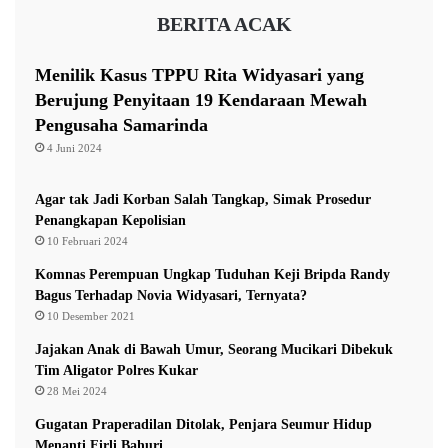
i
y
BERITA ACAK
n
a
d
K
a
o
Menilik Kasus TPPU Rita Widyasari yang
U
n
Berujung Penyitaan 19 Kendaraan Mewah
t
k
Pengusaha Samarinda
a
r
r
4 Juni 2024
e
a
t
M
Agar tak Jadi Korban Salah Tangkap, Simak Prosedur
e
Penangkapan Kepolisian
n
10 Februari 2024
u
Komnas Perempuan Ungkap Tuduhan Keji Bripda Randy
j
Bagus Terhadap Novia Widyasari, Ternyata?
u
10 Desember 2021
P
e
Jajakan Anak di Bawah Umur, Seorang Mucikari Dibekuk
l
Tim Aligator Polres Kukar
a
28 Mei 2024
y
a
Gugatan Praperadilan Ditolak, Penjara Seumur Hidup
n
Menanti Firli Bahuri