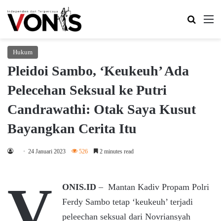
Search 
M
Hukum
Pleidoi Sambo, ‘Keukeuh’ Ada
Pelecehan Seksual ke Putri
Candrawathi: Otak Saya Kusut
Bayangkan Cerita Itu
24 Januari 2023
526
2 minutes read
V
ONIS.ID
– Mantan Kadiv Propam Polri
Ferdy Sambo tetap ‘keukeuh’ terjadi
peleechan seksual dari Novriansyah