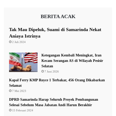
a
T
Sambo dalam pleidoinya juga mengaku menyesal atas
I
a
l
hilangnya nyawa Brigadir J. Ia pun meminta maaf
BERITA ACAK
k
e
kepada Presiden Joko Widodo (Jokowi) dan Kapolri
T
g
a
a
Jenderal Listyo Sigit Prabowo.
Tak Mau Dipeluk, Suami di Samarinda Nekat
h
l
Aniaya Istrinya
u
2 Juli 2024
Tak hanya penyesalan, rasa bersalah pun menyelimuti
Sambo setiap waktu.
Ketegangan Kembali Meningkat, Iran
Kecam Serangan AS di Wilayah Pesisir
“Sungguh setiap waktu rasa bersalah dalam diri saya
Selatan
7 Juni 2026
tidak pernah berhenti, penyesalan mendalam atas
Kapal Ferry KMP Royce 1 Terbakar, 456 Orang Dikabarkan
timbulnya korban Yosua, atas luka bagi keluarga yang
Selamat
ditinggalkan,” kata Sambo.
7 Mei 2023
DPRD Samarinda Harap Seluruh Proyek Pembangunan
Penyesalan dan rasa bersalah itu semakin terasa karena
Selesai Sebelum Masa Jabatan Andi Harun Berakhir
istrinya, Putri Candrawathi harus menderita untuk kedua
15 Februari 2024