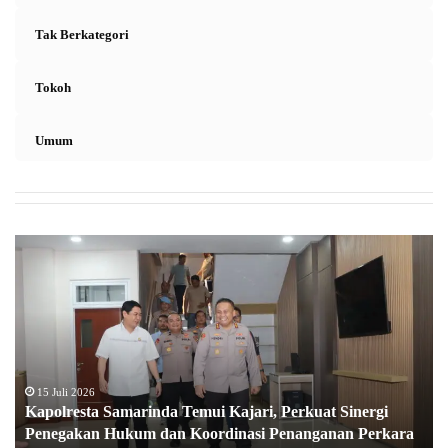
Tak Berkategori
Tokoh
Umum
K
a
p
o
l
r
e
s
15 Juli 2026
Kapolresta Samarinda Temui Kajari, Perkuat Sinergi
t
Penegakan Hukum dan Koordinasi Penanganan Perkara
a