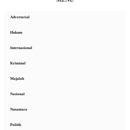
peleechan seksual
Pengadilan Negeri Jakarta Selatan
pleidoi
Advertorial
Putri Candrawathi
Sambo
Hukum
Internasional
Kriminal
Majalah
Nasional
Nusantara
Politik