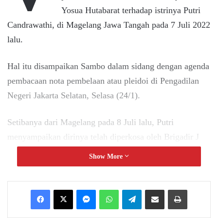
Yosua Hutabarat terhadap istrinya Putri
Candrawathi, di Magelang Jawa Tangah pada 7 Juli 2022
lalu.
Hal itu disampaikan Sambo dalam sidang dengan agenda
pembacaan nota pembelaan atau pleidoi di Pengadilan
Negeri Jakarta Selatan, Selasa (24/1).
Setibanya dari Magelang pada 8 Juli lalu, Putri
menyampaikan dirinya telah diperkosa oleh Brigadir J
sehari sebelumnya di rumah Magelang.
Show More
Sambo menyebut Putri terus menangis tersedu-sedu
Messenger
WhatsApp
Telegram
Share via Email
Print
sambil menceritakan bagaimana kejadian yang telah
dialaminya tersebut.