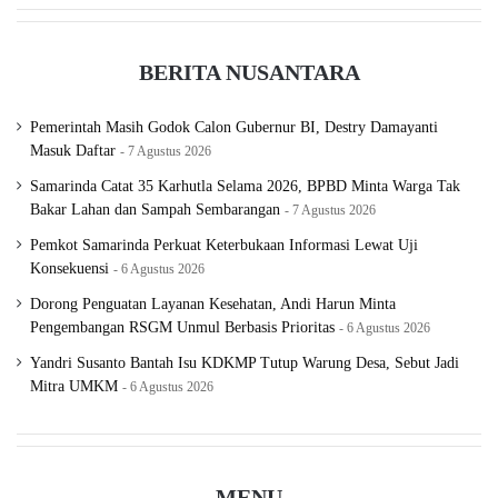
yang telah didudukan sebagai terdakwa tanpa tau apa
kesalahannya, juga terhadap Richard Elizer yang harus
BERITA NUSANTARA
menghadapi situasi ini,” ucap Sambo.
Pemerintah Masih Godok Calon Gubernur BI, Destry Damayanti
Masuk Daftar
7 Agustus 2026
(redaksi)
Samarinda Catat 35 Karhutla Selama 2026, BPBD Minta Warga Tak
Bakar Lahan dan Sampah Sembarangan
7 Agustus 2026
Pemkot Samarinda Perkuat Keterbukaan Informasi Lewat Uji
Konsekuensi
6 Agustus 2026
Dorong Penguatan Layanan Kesehatan, Andi Harun Minta
Pengembangan RSGM Unmul Berbasis Prioritas
6 Agustus 2026
Yandri Susanto Bantah Isu KDKMP Tutup Warung Desa, Sebut Jadi
Mitra UMKM
6 Agustus 2026
Ferdy Sambo
nota pembelaan
Novriansyah Yosua Hutabarat
MENU