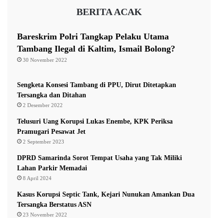
a
BERITA ACAK
Tak hanya saat menghabisi korban satu per satu, dalam
n
c
reka ulang adegan juga tergambar aksi bejat JND ketika
a
Bareskrim Polri Tangkap Pelaku Utama
menyetubuhi jenazah SW dan RJS.
m
Tambang Ilegal di Kaltim, Ismail Bolong?
H
30 November 2022
u
“Itu (tersangka menyetubuhi jenazah ibu dan anak) juga
k
tergambar di situ (rekonstruksi),” terangnya.
u
Sengketa Konsesi Tambang di PPU, Dirut Ditetapkan
m
Tersangka dan Ditahan
a
2 Desember 2022
Lebih dari empat jam melakukan reka ulang kejadian,
n
Telusuri Uang Korupsi Lukas Enembe, KPK Periksa
Dian memastikan kondisi JND dalam keadaan sehat.
M
Pramugari Pesawat Jet
a
2 September 2023
t
Meski sedang ramai beredar di media sosial yang
i
DPRD Samarinda Sorot Tempat Usaha yang Tak Miliki
memperlihatkan JND sedang lemas, namun hal itu
Lahan Parkir Memadai
dibantah Kasat Reskrim Polres Penajam.
8 April 2024
Kasus Korupsi Septic Tank, Kejari Nunukan Amankan Dua
Tersangka Berstatus ASN
“Kondisi tersangka sehat, rekon tadi juga lancar. Setelah
23 November 2022