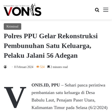
Search 
M
Kriminal
Polres PPU Gelar Rekonstruksi
Pembunuhan Satu Keluarga,
Pelaku Jalani 56 Adegan
8 Februari 2024
524
2 minutes read
V
ONIS.ID, PPU
– Sehari pasca peristiwa
pembantaian satu keluarga di Desa
Babulu Laut, Penajam Paser Utara,
Kalimantan Timur pada Selasa (6/2/2024)