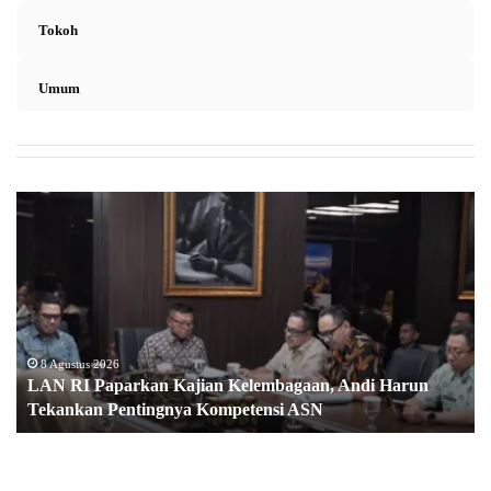
Tokoh
Umum
L
A
N
R
I
P
a
p
8 Agustus 2026
LAN RI Paparkan Kajian Kelembagaan, Andi Harun
a
Tekankan Pentingnya Kompetensi ASN
r
k
a
n