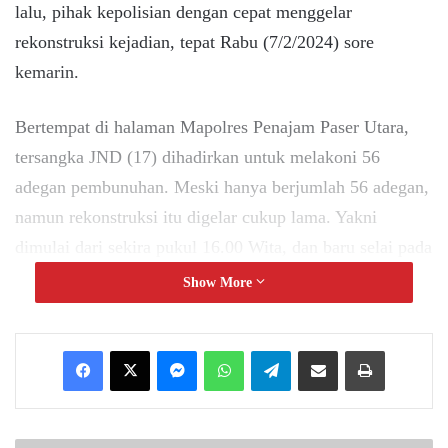
lalu, pihak kepolisian dengan cepat menggelar
rekonstruksi kejadian, tepat Rabu (7/2/2024) sore
kemarin.
Bertempat di halaman Mapolres Penajam Paser Utara,
tersangka JND (17) dihadirkan untuk melakoni 56
adegan pembunuhan. Meski hanya berjumlah 56 adegan,
namun rekonstruksi itu digelar cukup lama. Yakni
dimulai dari sekira pukul 16.00 Wita, dan baru selai pada
20.15 Wita malam tadi.
Show More
“Kemarin kita melakukan rekonstruksi kejadian, ada
Messenger
WhatsApp
Telegram
Share via Email
Print
sebanyak 56 adegan,” ucap Dijelaskan Kapolres
Penajam, AKBP Supriyanto melalui Kasat Reskrim AKP
Dian Kusnawan, Kamis (8/2/2024).