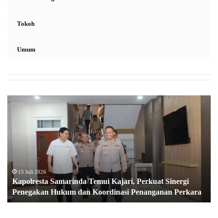
Tokoh
Umum
K
a
p
o
l
r
e
s
15 Juli 2026
Kapolresta Samarinda Temui Kajari, Perkuat Sinergi
t
Penegakan Hukum dan Koordinasi Penanganan Perkara
a
S
a