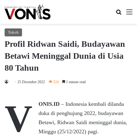
Search 
M
Tokoh
Profil Ridwan Saidi, Budayawan
Betawi Meninggal Dunia di Usia
80 Tahun
25 Desember 2022
524
1 minute read
V
ONIS.ID
– Indonesia kembali dilanda
duka di penghujung 2022, budayawan
Betawi, Ridwan Saidi meninggal dunia,
Minggu (25/12/2022) pagi.