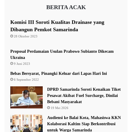
i
-
BERITA ACAK
W
K
a
a
n
l
Komisi III Soroti Kualitas Drainase yang
i
t
Dibangun Pemkot Samarinda
t
a
28 Oktober 2023
a
r
E
a
m
,
Proposal Perdamaian Usulan Prabowo Subianto Dikecam
a
3
Ukraina
s
L
9 Juni 2023
a
Bebas Bersyarat, Pinangki Keluar dari Lapas Hari Ini
n
6 September 2022
g
s
DPRD Samarinda Soroti Kenaikan Tiket
u
Pesawat Akibat Fuel Surcharge, Dinilai
n
Bebani Masyarakat
g
19 Mei 2026
B
Audiensi ke Balai Kota, Mahasiswa KKN
e
Kolaborasi Kaltim Siap Berkontribusi
b
untuk Warga Samarinda
a