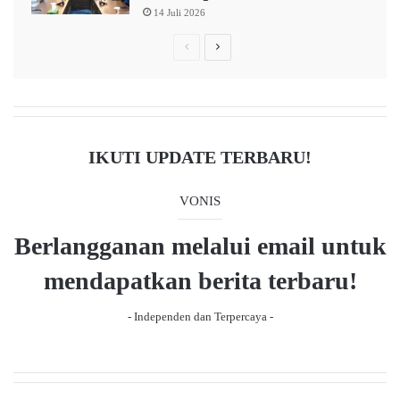
14 Juli 2026
s
P
N
r
e
e
x
v
t
i
p
IKUTI UPDATE TERBARU!
o
a
u
g
VONIS
s
e
Berlangganan melalui email untuk
p
a
mendapatkan berita terbaru!
g
- Independen dan Terpercaya -
e