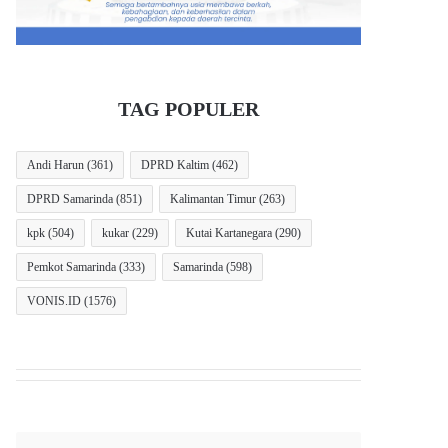
TAG POPULER
Andi Harun
(361)
DPRD Kaltim
(462)
DPRD Samarinda
(851)
Kalimantan Timur
(263)
kpk
(504)
kukar
(229)
Kutai Kartanegara
(290)
Pemkot Samarinda
(333)
Samarinda
(598)
VONIS.ID
(1576)