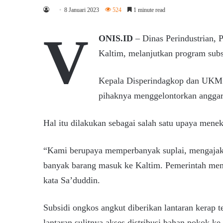
8 Januari 2023
524
1 minute read
V
ONIS.ID
– Dinas Perindustrian,
Kaltim, melanjutkan program subs
Kepala Disperindagkop dan UKM
pihaknya menggelontorkan anggara
Hal itu dilakukan sebagai salah satu upaya menek
“Kami berupaya memperbanyak suplai, mengajak p
banyak barang masuk ke Kaltim. Pemerintah mem
kata Sa’duddin.
Subsidi ongkos angkut diberikan lantaran kerap t
lantaran sulitnya akses distribusi bahan pokok ke 