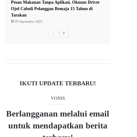
Pesan Makanan Tanpa Aplikasi, Oknum Driver
Ojol Cabuli Pelanggan Remaja 15 Tahun di
Tarakan
29 September 2022
P
N
r
e
e
x
v
t
i
p
o
a
IKUTI UPDATE TERBARU!
u
g
s
e
VONIS
p
a
Berlangganan melalui email
g
untuk mendapatkan berita
e