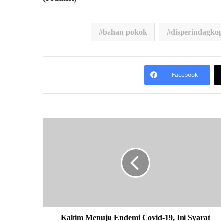
bahan pokok
disperindagko
Facebook
K
a
l
t
i
m
M
e
n
u
Kaltim Menuju Endemi Covid-19, Ini Syarat