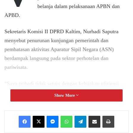
belanja dalam pelaksanaan APBN dan
APBD.
Sekretaris Komisi II DPRD Kaltim, Nurhadi Saputra
menyebut penurunan kunjungan pemerintah dan
pembatasan aktivitas Aparatur Sipil Negara (ASN)
berdampak langsung pada sektor perhotelan dan
pariwisata.
“Saya pribadi tidak setuju dengan kebijakan efisiensi
yang terlalu luas dampaknya. Banyak profesi yang
Show More
terdampak, terutama di sektor pariwisata dan perhotelan
yang menjadi penyumbang Pendapatan Asli Daerah
Messenger
WhatsApp
Telegram
Share via Email
Print
(PAD) di Kaltim,” ujarnya.