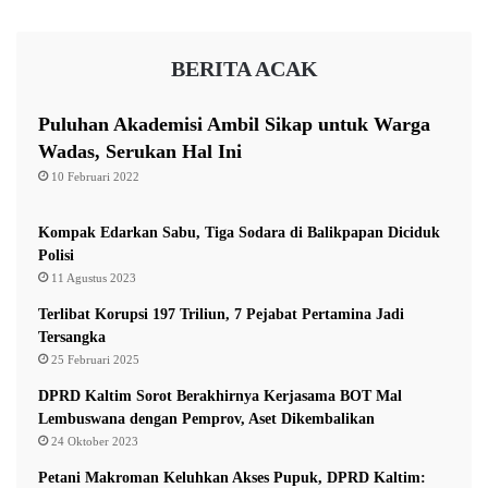
B
a
BERITA ACAK
n
t
u
Puluhan Akademisi Ambil Sikap untuk Warga
a
Wadas, Serukan Hal Ini
n
10 Februari 2022
M
e
n
Kompak Edarkan Sabu, Tiga Sodara di Balikpapan Diciduk
t
Polisi
e
11 Agustus 2023
r
Terlibat Korupsi 197 Triliun, 7 Pejabat Pertamina Jadi
i
Tersangka
P
25 Februari 2025
e
r
DPRD Kaltim Sorot Berakhirnya Kerjasama BOT Mal
t
Lembuswana dengan Pemprov, Aset Dikembalikan
a
24 Oktober 2023
n
Petani Makroman Keluhkan Akses Pupuk, DPRD Kaltim:
i