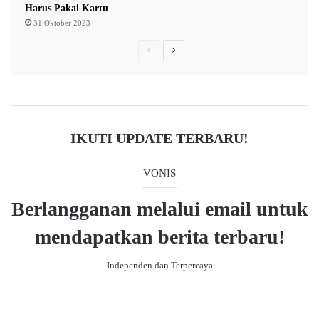
Harus Pakai Kartu
a
31 Oktober 2023
n
P
N
h
i
r
e
n
e
x
g
v
t
g
a
i
p
IKUTI UPDATE TERBARU!
C
o
a
a
u
g
VONIS
p
a
s
e
Berlangganan melalui email untuk
i
p
T
a
mendapatkan berita terbaru!
a
r
g
g
- Independen dan Terpercaya -
e
e
t