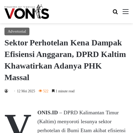
Search 
M
Advertorial
Sektor Perhotelan Kena Dampak
Efisiensi Anggaran, DPRD Kaltim
Khawatirkan Adanya PHK
Massal
12 Mei 2025
522
1 minute read
V
ONIS.ID
– DPRD Kalimantan Timur
(Kaltim) menyoroti lesunya sektor
perhotelan di Bumi Etam akibat efisiensi