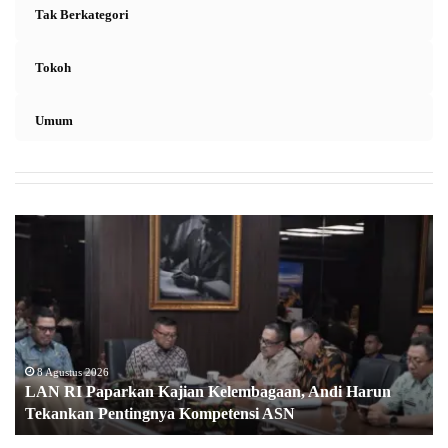
Tak Berkategori
Tokoh
Umum
L
A
N
R
I
P
a
p
8 Agustus 2026
LAN RI Paparkan Kajian Kelembagaan, Andi Harun
a
Tekankan Pentingnya Kompetensi ASN
r
k