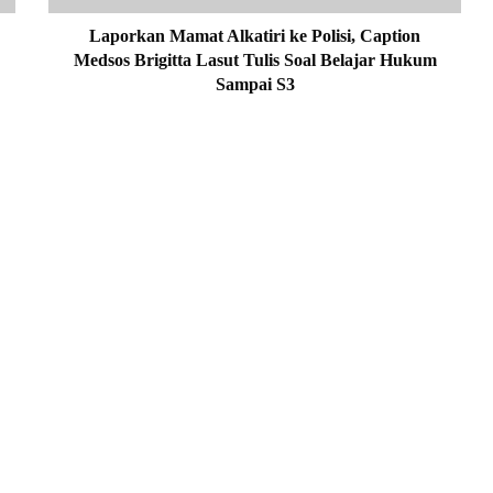
M
a
Laporkan Mamat Alkatiri ke Polisi, Caption
m
Medsos Brigitta Lasut Tulis Soal Belajar Hukum
a
Sampai S3
t
A
l
k
a
t
i
r
i
k
e
P
o
l
i
s
i