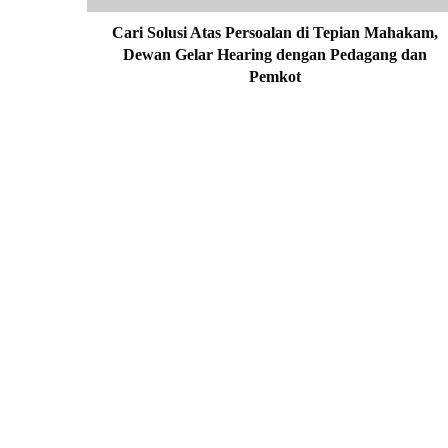
s
i
Cari Solusi Atas Persoalan di Tepian Mahakam,
A
Dewan Gelar Hearing dengan Pedagang dan
t
Pemkot
a
s
P
e
r
s
o
a
l
a
n
d
i
T
e
p
i