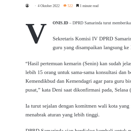
4 Oktober 2022
522
1 minute read
V
ONIS.ID
– DPRD Samarinda turut memberikan 
Sekretaris Komisi IV DPRD Samarin
guru yang disampaikan langsung ke 
“Hasil pertemuan kemarin (Senin) kan sudah jel
lebih 15 orang untuk sama-sama konsultasi dan 
Kemendikbud dan Kemendagri agar para guru bis
pusat,” kata Deni saat dikonfirmasi pada, Selasa 
Ia turut sejalan dengan komitmen wali kota yang i
menabrak aturan yang lebih tinggi.
DPRD Samarinda siap berdialog kembali untuk m