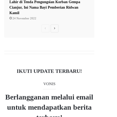
Lahir di Tenda Pengungsian Korban Gempa
Cianjur, Ini Nama Bayi Pemberian Ridwan
Kamil
24 November 2022
P
N
r
e
e
x
v
t
i
p
o
a
IKUTI UPDATE TERBARU!
u
g
s
e
VONIS
p
a
Berlangganan melalui email
g
untuk mendapatkan berita
e