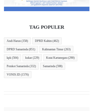
TAG POPULER
Andi Harun
(358)
DPRD Kaltim
(462)
DPRD Samarinda
(851)
Kalimantan Timur
(263)
kpk
(504)
kukar
(229)
Kutai Kartanegara
(290)
Pemkot Samarinda
(332)
Samarinda
(598)
VONIS.ID
(1576)