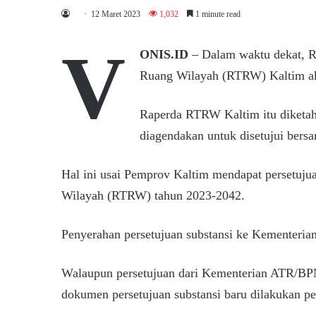
12 Maret 2023
1,032
1 minute read
V
ONIS.ID
– Dalam waktu dekat, R
Ruang Wilayah (RTRW) Kaltim ak
Raperda RTRW Kaltim itu diketahu
diagendakan untuk disetujui bersam
Hal ini usai Pemprov Kaltim mendapat persetuju
Wilayah (RTRW) tahun 2023-2042.
Penyerahan persetujuan substansi ke Kementeria
Walaupun persetujuan dari Kementerian ATR/BPN t
dokumen persetujuan substansi baru dilakukan pe