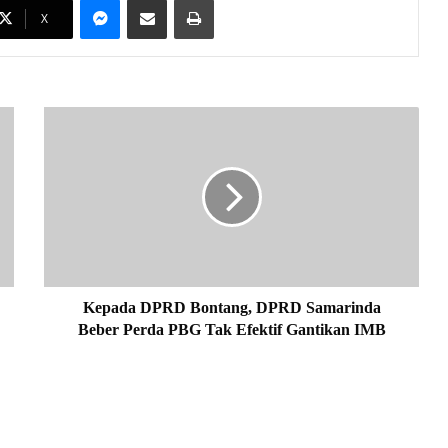
X
K
e
p
a
d
a
D
P
R
D
Kepada DPRD Bontang, DPRD Samarinda
B
Beber Perda PBG Tak Efektif Gantikan IMB
o
n
t
a
n