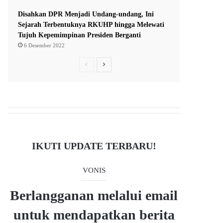
Disahkan DPR Menjadi Undang-undang, Ini
Sejarah Terbentuknya RKUHP hingga Melewati
Tujuh Kepemimpinan Presiden Berganti
6 Desember 2022
P
N
r
e
e
x
v
t
i
p
o
a
IKUTI UPDATE TERBARU!
u
g
s
e
VONIS
p
a
Berlangganan melalui email
g
untuk mendapatkan berita
e