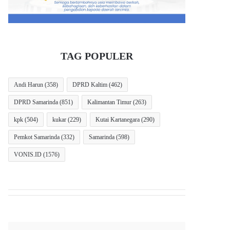
TAG POPULER
Andi Harun
(358)
DPRD Kaltim
(462)
DPRD Samarinda
(851)
Kalimantan Timur
(263)
kpk
(504)
kukar
(229)
Kutai Kartanegara
(290)
Pemkot Samarinda
(332)
Samarinda
(598)
VONIS.ID
(1576)