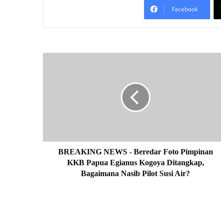
Facebook
B
R
E
A
K
I
N
G
N
E
BREAKING NEWS - Beredar Foto Pimpinan
W
KKB Papua Egianus Kogoya Ditangkap,
S
Bagaimana Nasib Pilot Susi Air?
-
B
e
r