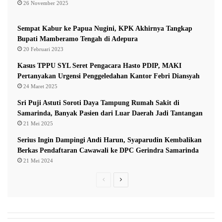
26 November 2025
i
s
n
i
g
s
Sempat Kabur ke Papua Nugini, KPK Akhirnya Tangkap
P
Bupati Mamberamo Tengah di Adepura
f
20 Februari 2023
i
Kasus TPPU SYL Seret Pengacara Hasto PDIP, MAKI
z
Pertanyakan Urgensi Penggeledahan Kantor Febri Diansyah
e
24 Maret 2025
r
T
Sri Puji Astuti Soroti Daya Tampung Rumah Sakit di
a
Samarinda, Banyak Pasien dari Luar Daerah Jadi Tantangan
h
21 Mei 2025
a
Serius Ingin Dampingi Andi Harun, Syaparudin Kembalikan
p
Berkas Pendaftaran Cawawali ke DPC Gerindra Samarinda
I
21 Mei 2024
d
i
P
N
B
r
e
i
g
e
x
M
v
t