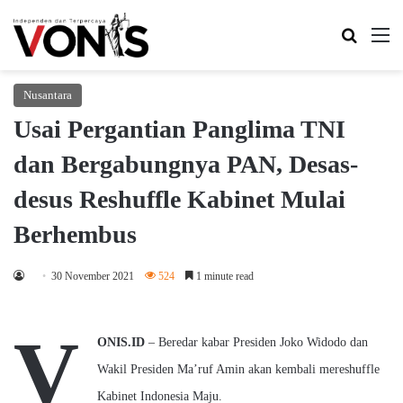
Search 
M
Nusantara
Usai Pergantian Panglima TNI
dan Bergabungnya PAN, Desas-
desus Reshuffle Kabinet Mulai
Berhembus
30 November 2021
524
1 minute read
V
ONIS.ID
– Beredar kabar Presiden Joko Widodo dan
Wakil Presiden Ma’ruf Amin akan kembali mereshuffle
Kabinet Indonesia Maju.