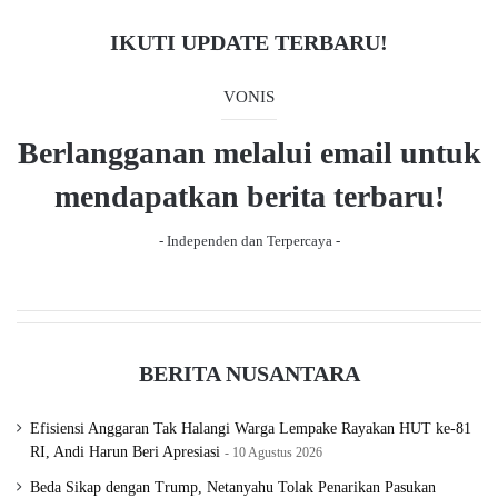
a
i
p
l
IKUTI UPDATE TERBARU!
l
o
a
S
u
g
VONIS
a
s
e
m
Berlangganan melalui email untuk
a
p
r
a
mendapatkan berita terbaru!
i
g
n
- Independen dan Terpercaya -
d
e
a
BERITA NUSANTARA
Efisiensi Anggaran Tak Halangi Warga Lempake Rayakan HUT ke-81
RI, Andi Harun Beri Apresiasi
10 Agustus 2026
Beda Sikap dengan Trump, Netanyahu Tolak Penarikan Pasukan