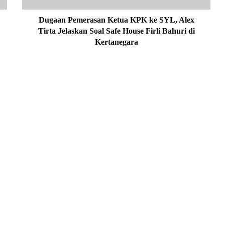
m
e
Dugaan Pemerasan Ketua KPK ke SYL, Alex
r
Tirta Jelaskan Soal Safe House Firli Bahuri di
a
Kertanegara
s
a
n
K
e
t
u
a
K
P
K
k
e
S
Y
L
,