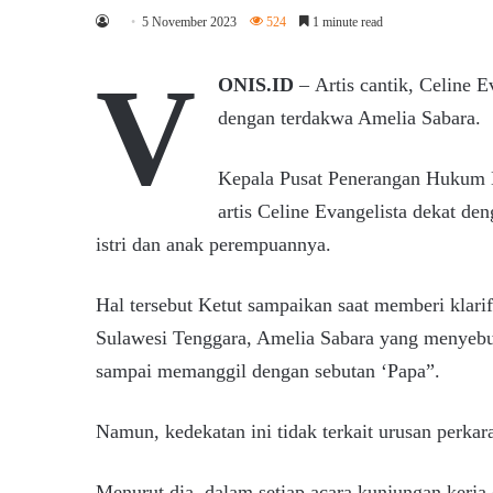
5 November 2023
524
1 minute read
V
ONIS.ID
– Artis cantik, Celine E
dengan terdakwa Amelia Sabara.
Kepala Pusat Penerangan Hukum
artis Celine Evangelista dekat d
istri dan anak perempuannya.
Hal tersebut Ketut sampaikan saat memberi klarif
Sulawesi Tenggara, Amelia Sabara yang menyebu
sampai memanggil dengan sebutan ‘Papa”.
Namun, kedekatan ini tidak terkait urusan perkar
Menurut dia, dalam setiap acara kunjungan kerja