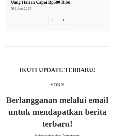
Uang Harian Capai Rp580 Ribu
1 Juni 2025
P
N
r
e
e
x
v
t
i
p
o
a
IKUTI UPDATE TERBARU!
u
g
s
e
VONIS
p
a
Berlangganan melalui email
g
untuk mendapatkan berita
e
terbaru!
- Independen dan Terpercaya -