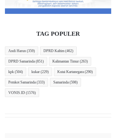
TAG POPULER
Andi Harun
(359)
DPRD Kaltim
(462)
DPRD Samarinda
(851)
Kalimantan Timur
(263)
kpk
(504)
kukar
(229)
Kutai Kartanegara
(290)
Pemkot Samarinda
(333)
Samarinda
(598)
VONIS.ID
(1576)