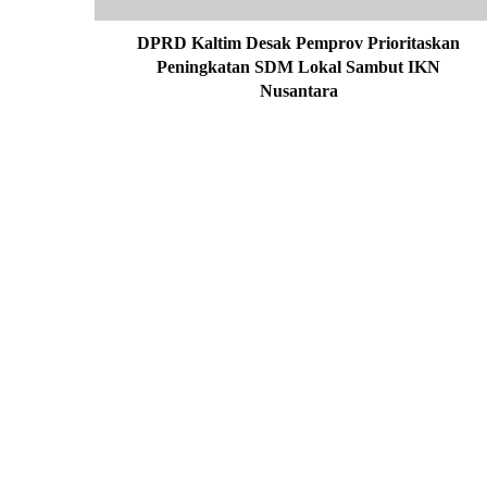
i
m
DPRD Kaltim Desak Pemprov Prioritaskan
D
Peningkatan SDM Lokal Sambut IKN
e
Nusantara
s
a
k
P
e
m
p
r
o
v
P
r
i
o
r
i
t