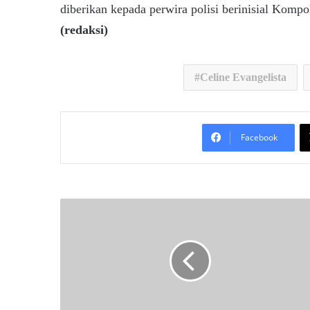
diberikan kepada perwira polisi berinisial Komp
(redaksi)
Celine Evangelista
Facebook
D
P
R
D
K
a
l
t