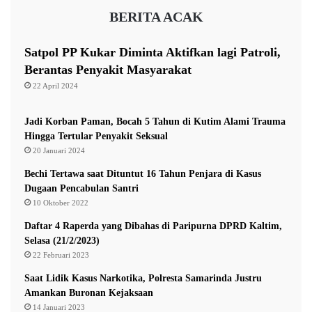
P
BERITA ACAK
e
l
a
Satpol PP Kukar Diminta Aktifkan lagi Patroli,
r
Berantas Penyakit Masyarakat
i
22 April 2024
a
n
d
Jadi Korban Paman, Bocah 5 Tahun di Kutim Alami Trauma
i
Hingga Tertular Penyakit Seksual
P
20 Januari 2024
a
Bechi Tertawa saat Dituntut 16 Tahun Penjara di Kasus
s
Dugaan Pencabulan Santri
e
10 Oktober 2022
r
Daftar 4 Raperda yang Dibahas di Paripurna DPRD Kaltim,
Selasa (21/2/2023)
22 Februari 2023
Saat Lidik Kasus Narkotika, Polresta Samarinda Justru
Amankan Buronan Kejaksaan
14 Januari 2023