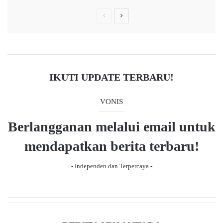
P
N
r
e
e
x
v
t
i
p
IKUTI UPDATE TERBARU!
o
a
u
g
VONIS
s
e
Berlangganan melalui email untuk
p
a
mendapatkan berita terbaru!
g
- Independen dan Terpercaya -
e