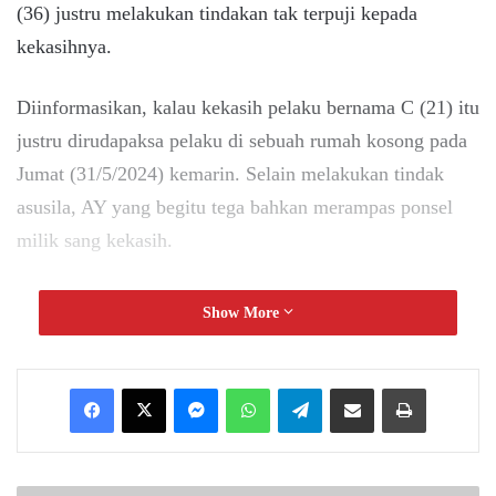
(36) justru melakukan tindakan tak terpuji kepada
kekasihnya.
Diinformasikan, kalau kekasih pelaku bernama C (21) itu
justru dirudapaksa pelaku di sebuah rumah kosong pada
Jumat (31/5/2024) kemarin. Selain melakukan tindak
asusila, AY yang begitu tega bahkan merampas ponsel
milik sang kekasih.
“Setelah merudapaksa korban, pelaku juga mengambil
Show More
handphone lalu pergi meninggalkan korban,” terang
Kapolsek Samarinda Kota Kompol Tri Satria Firdaus.
Messenger
WhatsApp
Telegram
Share via Email
Print
Korban yang begitu kaget dengan ulah pelaku, lantas
melaporkan hal itu kepada orang tuanya. Laporan pun
dengan cepat diteruskan kepada petugas kepolisian.