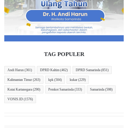
e
p
l
a
l
n
K
,
u
D
t
i
i
b
m
e
A
k
TAG POPULER
j
u
u
k
k
P
Andi Harun
(361)
DPRD Kaltim
(462)
DPRD Samarinda
(851)
a
o
Kalimantan Timur
(263)
kpk
(504)
kukar
(229)
n
l
P
i
Kutai Kartanegara
(290)
Pemkot Samarinda
(333)
Samarinda
(598)
K
s
i
VONIS.ID
(1576)
s
a
a
t