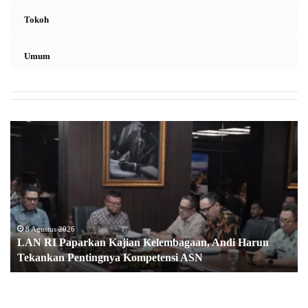
Tokoh
Umum
L
A
N
R
I
P
a
p
8 Agustus 2026
LAN RI Paparkan Kajian Kelembagaan, Andi Harun
a
Tekankan Pentingnya Kompetensi ASN
r
k
a
n