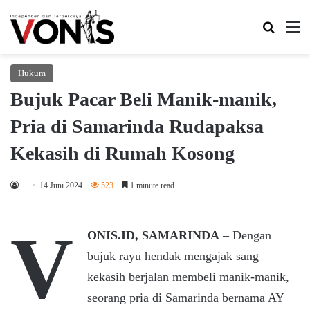
Search 
M
Hukum
Bujuk Pacar Beli Manik-manik,
Pria di Samarinda Rudapaksa
Kekasih di Rumah Kosong
14 Juni 2024
523
1 minute read
V
ONIS.ID, SAMARINDA
– Dengan
bujuk rayu hendak mengajak sang
kekasih berjalan membeli manik-manik,
seorang pria di Samarinda bernama AY