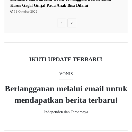
Kasus Gagal Ginjal Pada Anak Bisa Dilalui
31 Oktober 2022
P
N
r
e
e
x
v
t
i
p
IKUTI UPDATE TERBARU!
o
a
u
g
VONIS
s
e
Berlangganan melalui email untuk
p
a
mendapatkan berita terbaru!
g
- Independen dan Terpercaya -
e