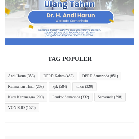
a
r
t
o
a
d
n
a
I
n
s
P
r
e
a
m
n
b
TAG POPULER
-
u
H
n
a
g
Andi Harun
(358)
DPRD Kaltim
(462)
DPRD Samarinda
(851)
d
k
Kalimantan Timur
(263)
kpk
(504)
kukar
(229)
i
a
d
m
Kutai Kartanegara
(290)
Pemkot Samarinda
(332)
Samarinda
(598)
i
a
M
n
VONIS.ID
(1576)
a
A
h
k
k
a
a
d