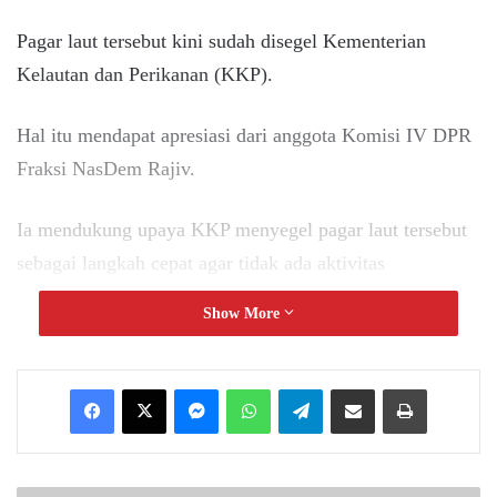
Pagar laut tersebut kini sudah disegel Kementerian
Kelautan dan Perikanan (KKP).
Hal itu mendapat apresiasi dari anggota Komisi IV DPR
Fraksi NasDem Rajiv.
Ia mendukung upaya KKP menyegel pagar laut tersebut
sebagai langkah cepat agar tidak ada aktivitas
pemasangan pagar laut lagi.
Show More
“Saya apresiasi langkah cepat KKP yang segera
melakukan penyegelan sehingga warga setempat tidak
Messenger
WhatsApp
Telegram
Share via Email
Print
semakin dirugikan dengan kegiatan pemagaran ini,” ujar
Rajiv, Rabu (15/1/2025).