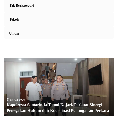
Tak Berkategori
Tokoh
Umum
K
a
p
o
l
r
e
s
15 Juli 2026
Kapolresta Samarinda Temui Kajari, Perkuat Sinergi
t
Penegakan Hukum dan Koordinasi Penanganan Perkara
a
S