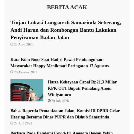
m
e
BERITA ACAK
a
m
h
i
K
s
Tinjau Lokasi Longsor di Samarinda Seberang,
o
Andi Harun dan Rombongan Bantu Lakukan
n
Penyiraman Badan Jalan
s
t
25 April 2023
i
t
Kata Isran Noor Saat Hadiri Pawai Pembangunan:
u
Masyarakat Happy Menikmati Peringatan 17 Agustus
s
20 Agustus 2022
i
Harta Kekayaan Capai Rp21,3 Miliar,
KPK OTT Bupati Pemalang Anom
Widiyantoro
29 Juli 2026
Bahas Raperda Pemanfaatan Jalan, Komisi III DPRD Gelar
Hearing Bersama Dinas PUPR dan Dishub Samarinda
27 Juni 2022
Berkaca Pada Pandemi Covid-19, Anggota Dewan Yakin