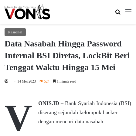
Search 
M
Nasional
Data Nasabah Hingga Password
Internal BSI Diretas, LockBit Beri
Tenggat Waktu Hingga 15 Mei
14 Mei 2023
524
1 minute read
V
ONIS.ID
– Bank Syariah Indonesia (BSI)
diserang sejumlah kelompok hacker
dengan mencuri data nasabah.