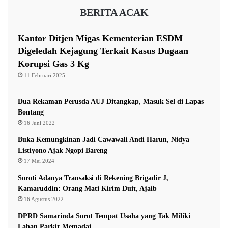
a
s
melalui audit dan digital forensik perihal dugaan
BERITA ACAK
k
i
serangan siber tersebut.
i
J
l
a
Kantor Ditjen Migas Kementerian ESDM
i
b
Adapun dalam proses normalisasi layanan, tim IT BSI
Digeledah Kejagung Terkait Kasus Dugaan
R
a
bekerja sama dengan Tim IT Bank Mandiri dan tentunya
Korupsi Gas 3 Kg
a
t
k
11 Februari 2025
a
berkoordinasi secara intens dengan berbagai pihak
y
n
terkait, baik regulator BI, OJK, pemegang saham
a
Dua Rekaman Perusda AUJ Ditangkap, Masuk Sel di Lapas
t
maupun lembaga pemerintah.
Bontang
16 Juni 2022
(redaksi)
Buka Kemungkinan Jadi Cawawali Andi Harun, Nidya
Listiyono Ajak Ngopi Bareng
17 Mei 2024
Bank Syariah Indonesia
BSI
hacker
Soroti Adanya Transaksi di Rekening Brigadir J,
Kamaruddin: Orang Mati Kirim Duit, Ajaib
LockBit
16 Agustus 2022
DPRD Samarinda Sorot Tempat Usaha yang Tak Miliki
Lahan Parkir Memadai