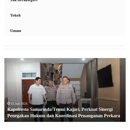
Tokoh
Umum
K
a
p
o
l
r
e
s
15 Juli 2026
Kapolresta Samarinda Temui Kajari, Perkuat Sinergi
t
Penegakan Hukum dan Koordinasi Penanganan Perkara
a
S
a