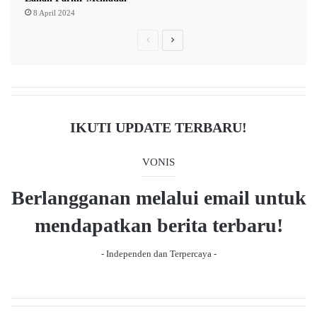
8 April 2024
P
N
r
e
e
x
v
t
i
p
IKUTI UPDATE TERBARU!
o
a
u
g
VONIS
s
e
Berlangganan melalui email untuk
p
a
mendapatkan berita terbaru!
g
- Independen dan Terpercaya -
e