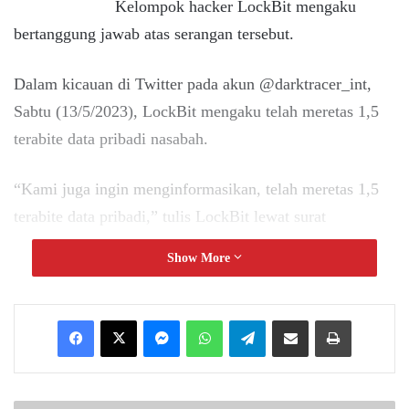
Kelompok hacker LockBit mengaku
bertanggung jawab atas serangan tersebut.
Dalam kicauan di Twitter pada akun @darktracer_int,
Sabtu (13/5/2023), LockBit mengaku telah meretas 1,5
terabite data pribadi nasabah.
“Kami juga ingin menginformasikan, telah meretas 1,5
terabite data pribadi,” tulis LockBit lewat surat
ancamannya seperti dikutip kicauan @darktracer_int.
Show More
Terdapat setidaknya lima data yang berhasil dikuasai
hacker, mulai dari database nasabah, hingga password
Messenger
WhatsApp
Telegram
Share via Email
Print
internal.
Berikut sejumlah informasi yang berhasil diretas